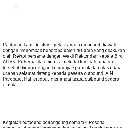
Pantauan kami di lokasi, pelaksanaan outbound diawali
dengan menembak beberapa balon di udara yang dilakukan
oleh Rektor bersama dengan Wakil Rektor dan Kepala Biro
AUAK. Keberhasilan mereka meledakkan balon-balon
tersebut diiringi dengan keluarnya spanduk dari atas udara
ucapan selamat datang kepada peserta outbound IAIN
Parepare. Hal tersebut, menandai acara outbound segera
dimulai.
Kegiatan outbound berlangsung semarak. Peserta