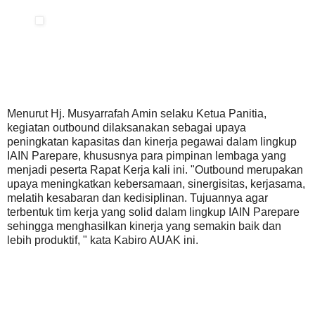
Menurut Hj. Musyarrafah Amin selaku Ketua Panitia,
kegiatan outbound dilaksanakan sebagai upaya
peningkatan kapasitas dan kinerja pegawai dalam lingkup
IAIN Parepare, khususnya para pimpinan lembaga yang
menjadi peserta Rapat Kerja kali ini. "Outbound merupakan
upaya meningkatkan kebersamaan, sinergisitas, kerjasama,
melatih kesabaran dan kedisiplinan. Tujuannya agar
terbentuk tim kerja yang solid dalam lingkup IAIN Parepare
sehingga menghasilkan kinerja yang semakin baik dan
lebih produktif, " kata Kabiro AUAK ini.