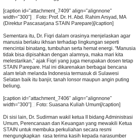
[caption id="attachment_7409" align="alignnone"
width="300"]
Foto: Prof. Dr. H. Abd. Rahim Arsyad, MA
(Direktur Pascasarjana STAIN Parepare)[/caption]
Sementara itu, Dr. Fiqri dalam orasinya menjelaskan agar
manusia berlaku ikhsan terhadap lingkungan seperti
mencintai binatang, tumbuhan serta hemat energi. “Manusia
tidak bisa dipisahkan dengan alamnya, maka mari kita
melestarikan," ajak Fiqri yang juga merupakan dosen tetap
STAIN Parepare. Hal ini dikarenakan berbagai bencana
alam telah melanda Indonesia termasuk di Sulawesi
Selatan baik itu banjir, tanah lonsor maupun angin puting
beliung.
[caption id="attachment_7406" align="alignnone"
width="300"]
Foto: Suasana Kuliah Umum[/caption]
Di sisi lain, Dr. Sudirman wakil ketua II bidang Administrasi
Umum, Perencanaan dan Keuangan yang mewakili Ketua
STAIN untuk membuka perkuliahan secara resmi
mengungkapkan rasa terima kasih kepada narasumber