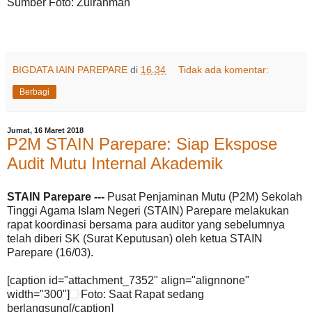
Sumber Foto: Zulrahman
BIGDATA IAIN PAREPARE
di
16.34
Tidak ada komentar:
Berbagi
Jumat, 16 Maret 2018
P2M STAIN Parepare: Siap Ekspose
Audit Mutu Internal Akademik
STAIN Parepare ---
Pusat Penjaminan Mutu (P2M) Sekolah
Tinggi Agama Islam Negeri (STAIN) Parepare melakukan
rapat koordinasi bersama para auditor yang sebelumnya
telah diberi SK (Surat Keputusan) oleh ketua STAIN
Parepare (16/03).
[caption id="attachment_7352" align="alignnone"
width="300"]
Foto: Saat Rapat sedang
berlangsung[/caption]