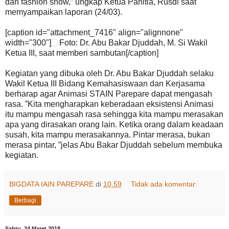
dan fashion show,” ungkap Ketua Panitia, Rusdi saat
memyampaikan laporan (24/03).
[caption id="attachment_7416" align="alignnone"
width="300"]
Foto: Dr. Abu Bakar Djuddah, M. Si Wakil
Ketua III, saat memberi sambutan[/caption]
Kegiatan yang dibuka oleh Dr. Abu Bakar Djuddah selaku
Wakil Ketua III Bidang Kemahasiswaan dan Kerjasama
berharap agar Animasi STAIN Parepare dapat mengasah
rasa. ”Kita mengharapkan keberadaan eksistensi Animasi
itu mampu mengasah rasa sehingga kita mampu merasakan
apa yang dirasakan orang lain. Ketika orang dalam keadaan
susah, kita mampu merasakannya. Pintar merasa, bukan
merasa pintar, ”jelas Abu Bakar Djuddah sebelum membuka
kegiatan.
BIGDATA IAIN PAREPARE
di
10.59
Tidak ada komentar:
Berbagi
Sabtu, 24 Maret 2018