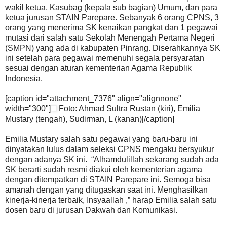
wakil ketua, Kasubag (kepala sub bagian) Umum, dan para
ketua jurusan STAIN Parepare. Sebanyak 6 orang CPNS, 3
orang yang menerima SK kenaikan pangkat dan 1 pegawai
mutasi dari salah satu Sekolah Menengah Pertama Negeri
(SMPN) yang ada di kabupaten Pinrang. Diserahkannya SK
ini setelah para pegawai memenuhi segala persyaratan
sesuai dengan aturan kementerian Agama Republik
Indonesia.
[caption id="attachment_7376" align="alignnone"
width="300"]
Foto: Ahmad Sultra Rustan (kiri), Emilia
Mustary (tengah), Sudirman, L (kanan)[/caption]
Emilia Mustary salah satu pegawai yang baru-baru ini
dinyatakan lulus dalam seleksi CPNS mengaku bersyukur
dengan adanya SK ini. “Alhamdulillah sekarang sudah ada
SK berarti sudah resmi diakui oleh kementerian agama
dengan ditempatkan di STAIN Parepare ini. Semoga bisa
amanah dengan yang ditugaskan saat ini. Menghasilkan
kinerja-kinerja terbaik, Insyaallah ,” harap Emilia salah satu
dosen baru di jurusan Dakwah dan Komunikasi.