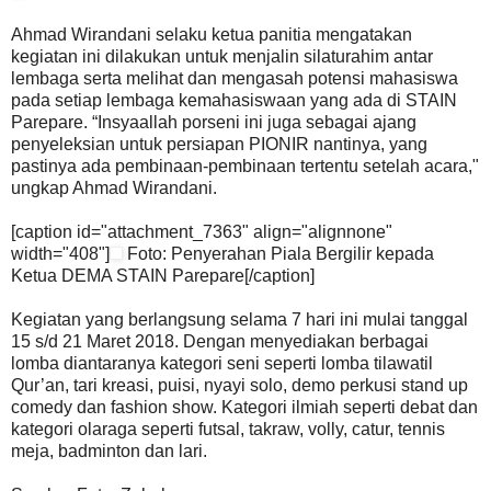
Ahmad Wirandani selaku ketua panitia mengatakan
kegiatan ini dilakukan untuk menjalin silaturahim antar
lembaga serta melihat dan mengasah potensi mahasiswa
pada setiap lembaga kemahasiswaan yang ada di STAIN
Parepare. “Insyaallah porseni ini juga sebagai ajang
penyeleksian untuk persiapan PIONIR nantinya, yang
pastinya ada pembinaan-pembinaan tertentu setelah acara,"
ungkap Ahmad Wirandani.
[caption id="attachment_7363" align="alignnone"
width="408"]
Foto: Penyerahan Piala Bergilir kepada
Ketua DEMA STAIN Parepare[/caption]
Kegiatan yang berlangsung selama 7 hari ini mulai tanggal
15 s/d 21 Maret 2018. Dengan menyediakan berbagai
lomba diantaranya kategori seni seperti lomba tilawatil
Qur’an, tari kreasi, puisi, nyayi solo, demo perkusi stand up
comedy dan fashion show. Kategori ilmiah seperti debat dan
kategori olaraga seperti futsal, takraw, volly, catur, tennis
meja, badminton dan lari.