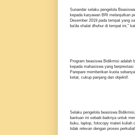
Sunandar selaku pengelola Beasiswa
kepada karyawan BRI melanjutkan pen
Desember 2019 pada tempat yang sama
ba'da shalat dhuhur di tempat ini,"
Program beasiswa Bidikmisi adalah b
kepada mahasiswa yang berprestasi t
Parepare memberikan kuota sebanyak
ketat, cukup panjang dan objektif.
Selaku pengelola beasiswa Bidikmis
bantuan ini sebaik-baiknya untuk me
buku, laptop, fotocopy materi kuliah 
tidak relevan dengan proses perkuliah