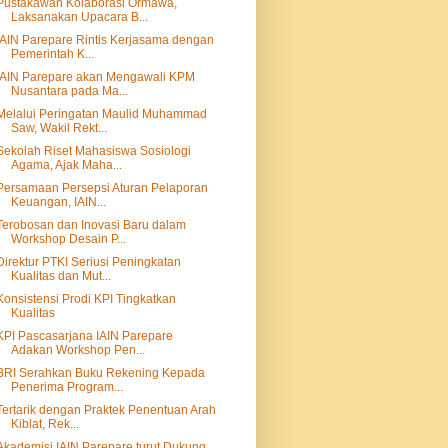
Pustakawan Kolaborasi Ormawa,
Laksanakan Upacara B...
IAIN Parepare Rintis Kerjasama dengan
Pemerintah K...
IAIN Parepare akan Mengawali KPM
Nusantara pada Ma...
Melalui Peringatan Maulid Muhammad
Saw, Wakil Rekt...
Sekolah Riset Mahasiswa Sosiologi
Agama, Ajak Maha...
Persamaan Persepsi Aturan Pelaporan
Keuangan, IAIN...
Terobosan dan Inovasi Baru dalam
Workshop Desain P...
Direktur PTKI Seriusi Peningkatan
Kualitas dan Mut...
Konsistensi Prodi KPI Tingkatkan
Kualitas
KPI Pascasarjana IAIN Parepare
Adakan Workshop Pen...
BRI Serahkan Buku Rekening Kepada
Penerima Program...
Tertarik dengan Praktek Penentuan Arah
Kiblat, Rek...
Akademisi IAIN Parepare turut Dukung