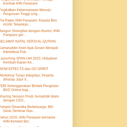
Kontrak IAIN Parepare
Tingkatkan Kebersamaan Menuju
Perguruan Tinggi Ung...
Pra Raker IAIN Parepare: Kepala Biro
AUAK Tekankan...
Bangun Sinergitas dengan Alumni, IAIN
Parepare gel...
SELAMAT NATAL VERSI AL-QU'RAN
Kamaruddin Amin Ajak Dosen Menjadi
Intelektual Pub...
Launching SPAN-UM 2020, Hidupkan
Kembali Kajian Ke...
WOW EFFECTS dan GO SPIRIT
Workshop Tunas Integritas, Peserta
diharap Jujur d...
FEBI Selenggarakan Bimtek Pengisian
BKD Online bag...
Sharing Session Prodi Jurnalistik Islam
dengan CEO...
Pahami Dinamika Berkeluarga, BKI
Gelar Seminar Nas...
Tahun 2020, IAIN Parepare bersama
IAIN Kendari Ber...