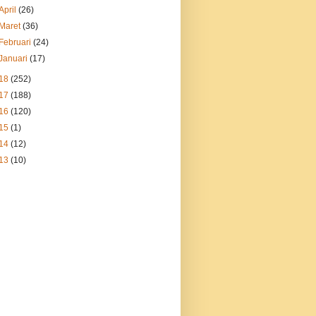
April
(26)
Maret
(36)
Februari
(24)
Januari
(17)
18
(252)
17
(188)
16
(120)
15
(1)
14
(12)
13
(10)