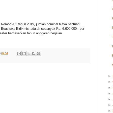
 Nomor 901 tahun 2019, jumlah nominal biaya bantuan
 Beasiswa Bidikmisi adalah sebanyak Rp. 6.600.000,- per
ster berdasarkan tahun anggaran berjalan.
i
04.54
►
►
►
►
►
►
►