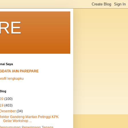
ARE
nai Saya
IGDATA IAIN PAREPARE
profil lengkapku
Blog
20
(100)
19
(403)
Desember
(34)
Rektor Gandeng Mantan Petinggi KPK
Gelar Workshop ...
Pengumuman Penerimaan Tenaga