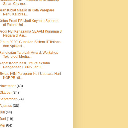
Smart City me...
Arah Kiblat Masjid di Kota Parepare
Perlu Kalibras...
Ketua Prodi PBI Jadi Keynote Speaker
di Fatoni Uni...
Prodi PBI Kerjasama SEAAM Kunjungi 3
Negara di Asi...
Tahun 2020, Gunakan Sistem IT Terbaru
dan Aplikasi...
Rangkaian Tarbiyah Award: Workshop
Teknologi Media...
Rapat Koordinasi Tim Pelaksana
Pengadaan CPNS Tahu...
Sivitas IAIN Parepare Ikuti Upacara Hari
KORPRI di...
November
(43)
Oktober
(34)
September
(24)
Agustus
(38)
Juli
(44)
Juni
(19)
Mei
(64)