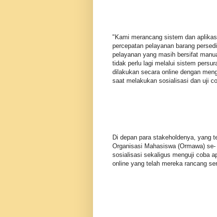
"Kami merancang sistem dan aplikasi
percepatan pelayanan barang persedia
pelayanan yang masih bersifat manua
tidak perlu lagi melalui sistem per
dilakukan secara online dengan meng
saat melakukan sosialisasi dan uji c
Di depan para stakeholdenya, yang t
Organisasi Mahasiswa (Ormawa) se- 
sosialisasi sekaligus menguji coba 
online yang telah mereka rancang sen