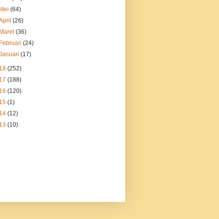
Mei
(64)
April
(26)
Maret
(36)
Februari
(24)
Januari
(17)
18
(252)
17
(188)
16
(120)
15
(1)
14
(12)
13
(10)