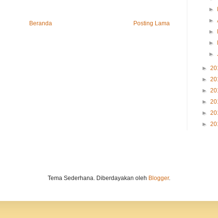
►
►
Beranda
Posting Lama
►
►
►
►
20
►
20
►
20
►
20
►
20
►
20
Tema Sederhana. Diberdayakan oleh
Blogger
.