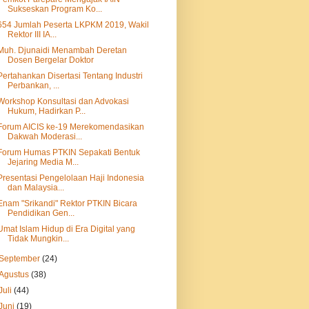
Sukseskan Program Ko...
654 Jumlah Peserta LKPKM 2019, Wakil
Rektor III IA...
Muh. Djunaidi Menambah Deretan
Dosen Bergelar Doktor
Pertahankan Disertasi Tentang Industri
Perbankan, ...
Workshop Konsultasi dan Advokasi
Hukum, Hadirkan P...
Forum AICIS ke-19 Merekomendasikan
Dakwah Moderasi...
Forum Humas PTKIN Sepakati Bentuk
Jejaring Media M...
Presentasi Pengelolaan Haji Indonesia
dan Malaysia...
Enam "Srikandi" Rektor PTKIN Bicara
Pendidikan Gen...
Umat Islam Hidup di Era Digital yang
Tidak Mungkin...
September
(24)
Agustus
(38)
Juli
(44)
Juni
(19)