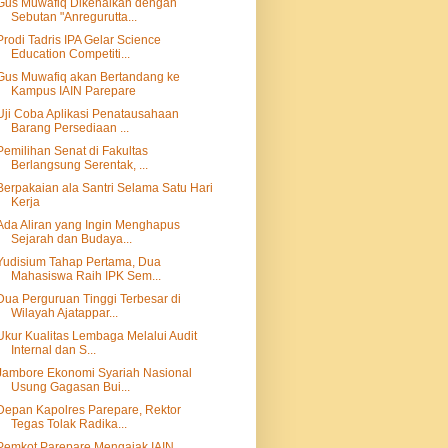
Gus Muwafiq Dikenalkan dengan
Sebutan "Anregurutta...
Prodi Tadris IPA Gelar Science
Education Competiti...
Gus Muwafiq akan Bertandang ke
Kampus IAIN Parepare
Uji Coba Aplikasi Penatausahaan
Barang Persediaan ...
Pemilihan Senat di Fakultas
Berlangsung Serentak, ...
Berpakaian ala Santri Selama Satu Hari
Kerja
Ada Aliran yang Ingin Menghapus
Sejarah dan Budaya...
Yudisium Tahap Pertama, Dua
Mahasiswa Raih IPK Sem...
Dua Perguruan Tinggi Terbesar di
Wilayah Ajatappar...
Ukur Kualitas Lembaga Melalui Audit
Internal dan S...
Jambore Ekonomi Syariah Nasional
Usung Gagasan Bui...
Depan Kapolres Parepare, Rektor
Tegas Tolak Radika...
Pemkot Parepare Mengajak IAIN