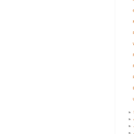
►
►
►
►