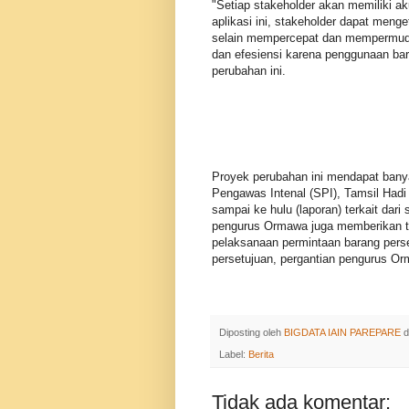
"Setiap stakeholder akan memiliki ak
aplikasi ini, stakeholder dapat meng
selain mempercepat dan mempermudah 
dan efesiensi karena penggunaan baran
perubahan ini.
Proyek perubahan ini mendapat banya
Pengawas Intenal (SPI), Tamsil Hadi
sampai ke hulu (laporan) terkait dar
pengurus Ormawa juga memberikan ta
pelaksanaan permintaan barang pers
persetujuan, pergantian pengurus Orm
Diposting oleh
BIGDATA IAIN PAREPARE
d
Label:
Berita
Tidak ada komentar: