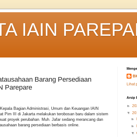
TA IAIN PAREP
Menge
B
natausahaan Barang Persediaan
Lihat 
IN Parepare
Arsip 
►
20
, Kepala Bagian Administrasi, Umum dan Keuangan IAIN
▼
20
at Pim III di Jakarta melakukan terobosan baru dalam sistem
►
buat proyek perubahan. Muh. Jafar sedang merancang dan
ausahaan barang persediaan berbasis online.
►
▼