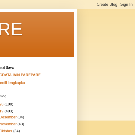
ARE
nai Saya
IGDATA IAIN PAREPARE
profil lengkapku
Blog
20
(100)
19
(403)
Desember
(34)
November
(43)
Oktober
(34)