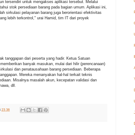
un tersendiri untuk mengakses aplikasi tersebut. Melalui
etahui stok persediaan barang pada bagian umum. Aplikasi ini,
sirkulasi pelayanan barang juga berorientasi efektivitas
g lebih terkontrol," urai Hamid, tim IT dari proyek
k tanggapan dari peserta yang hadir. Ketua Satuan
 memberikan banyak masukan, mulai dari hilir (perencanaan)
i sirkulasi dan penatausahaan barang persediaan. Beberapa
nggapan. Mereka menanyakan hal-hal terkait teknis
ediaan. Misalnya masalah akun, kecepatan validasi dan
awa, dll.
i
23.38