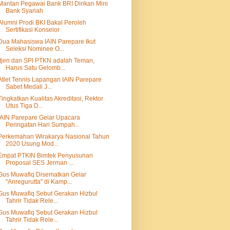
Mantan Pegawai Bank BRI Dirikan Mini
Bank Syariah
Alumni Prodi BKI Bakal Peroleh
Sertifikasi Konselor
Dua Mahasiswa IAIN Parepare Ikut
Seleksi Nominee O...
Itjen dan SPI PTKN adalah Teman,
Harus Satu Gelomb...
Atlet Tennis Lapangan IAIN Parepare
Sabet Medali J...
Tingkatkan Kualitas Akreditasi, Rektor
Utus Tiga D...
IAIN Parepare Gelar Upacara
Peringatan Hari Sumpah...
Perkemahan Wirakarya Nasional Tahun
2020 Usung Mod...
Empat PTKIN Bimtek Penyusunan
Proposal SES Jerman ...
Gus Muwafiq Disematkan Gelar
"Anregurutta" di Kamp...
Gus Muwafiq Sebut Gerakan Hizbul
Tahrir Tidak Rele...
Gus Muwafiq Sebut Gerakan Hizbul
Tahrir Tidak Rele...