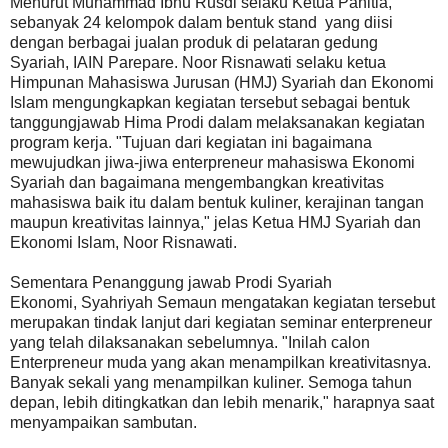
Menurut Muhammad Ibnu Rusdi selaku Ketua Panitia,
sebanyak 24 kelompok dalam bentuk stand yang diisi
dengan berbagai jualan produk di pelataran gedung
Syariah, IAIN Parepare. Noor Risnawati selaku ketua
Himpunan Mahasiswa Jurusan (HMJ) Syariah dan Ekonomi
Islam mengungkapkan kegiatan tersebut sebagai bentuk
tanggungjawab Hima Prodi dalam melaksanakan kegiatan
program kerja. "Tujuan dari kegiatan ini bagaimana
mewujudkan jiwa-jiwa enterpreneur mahasiswa Ekonomi
Syariah dan bagaimana mengembangkan kreativitas
mahasiswa baik itu dalam bentuk kuliner, kerajinan tangan
maupun kreativitas lainnya," jelas Ketua HMJ Syariah dan
Ekonomi Islam, Noor Risnawati.
Sementara Penanggung jawab Prodi Syariah
Ekonomi, Syahriyah Semaun mengatakan kegiatan tersebut
merupakan tindak lanjut dari kegiatan seminar enterpreneur
yang telah dilaksanakan sebelumnya. "Inilah calon
Enterpreneur muda yang akan menampilkan kreativitasnya.
Banyak sekali yang menampilkan kuliner. Semoga tahun
depan, lebih ditingkatkan dan lebih menarik," harapnya saat
menyampaikan sambutan.