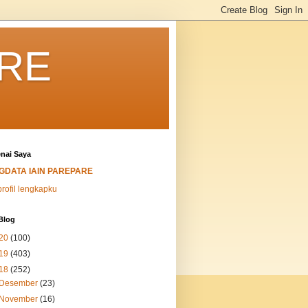
ARE
nai Saya
IGDATA IAIN PAREPARE
profil lengkapku
Blog
20
(100)
19
(403)
18
(252)
Desember
(23)
November
(16)