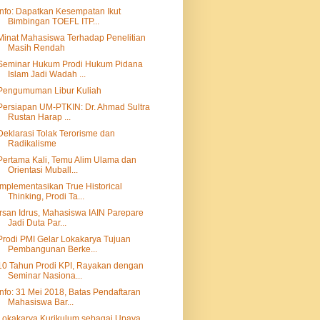
Info: Dapatkan Kesempatan Ikut
Bimbingan TOEFL ITP...
Minat Mahasiswa Terhadap Penelitian
Masih Rendah
Seminar Hukum Prodi Hukum Pidana
Islam Jadi Wadah ...
Pengumuman Libur Kuliah
Persiapan UM-PTKIN: Dr. Ahmad Sultra
Rustan Harap ...
Deklarasi Tolak Terorisme dan
Radikalisme
Pertama Kali, Temu Alim Ulama dan
Orientasi Muball...
Implementasikan True Historical
Thinking, Prodi Ta...
Irsan Idrus, Mahasiswa IAIN Parepare
Jadi Duta Par...
Prodi PMI Gelar Lokakarya Tujuan
Pembangunan Berke...
10 Tahun Prodi KPI, Rayakan dengan
Seminar Nasiona...
Info: 31 Mei 2018, Batas Pendaftaran
Mahasiswa Bar...
Lokakarya Kurikulum sebagai Upaya