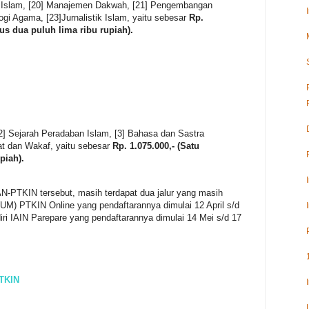
g Islam, [20] Manajemen Dakwah, [21] Pengembangan
ogi Agama, [23]Jurnalistik Islam, yaitu sebesar
Rp.
atus dua puluh lima ribu rupiah).
2] Sejarah Peradaban Islam, [3] Bahasa dan Sastra
t dan Wakaf, yaitu sebesar
Rp. 1.075.000,- (Satu
piah).
AN-PTKIN tersebut, masih terdapat dua jalur yang masih
(UM) PTKIN Online yang pendaftarannya dimulai 12 April s/d
iri IAIN Parepare yang pendaftarannya dimulai 14 Mei s/d 17
PTKIN