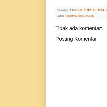
Diposting oleh
BIGDATA IAIN PAREPARE
d
Label:
Academic
,
Blog
,
Jurusan
Tidak ada komentar:
Posting Komentar