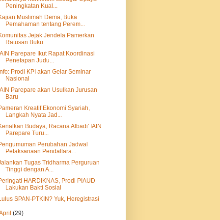
Peningkatan Kual...
Kajian Muslimah Dema, Buka
Pemahaman tentang Perem...
Komunitas Jejak Jendela Pamerkan
Ratusan Buku
IAIN Parepare Ikut Rapat Koordinasi
Penetapan Judu...
Info: Prodi KPI akan Gelar Seminar
Nasional
IAIN Parepare akan Usulkan Jurusan
Baru
Pameran Kreatif Ekonomi Syariah,
Langkah Nyata Jad...
Kenalkan Budaya, Racana Albadi' IAIN
Parepare Turu...
Pengumuman Perubahan Jadwal
Pelaksanaan Pendaftara...
Jalankan Tugas Tridharma Perguruan
Tinggi dengan A...
Peringati HARDIKNAS, Prodi PIAUD
Lakukan Bakti Sosial
Lulus SPAN-PTKIN? Yuk, Heregistrasi
April
(29)