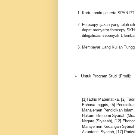
Kartu tanda peserta SPAN-PT
Fotocopy ijazah yang telah di
dapat menyetor fotocopy SKH
dilegalisasi sebanyak 1 lembar
Membayar Uang Kuliah Tungga
Untuk Program Studi (Prodi):
[1]Tadris Matematika, [2] Tadr
Bahasa Inggris, [5] Pendidikan
Manajemen Pendidikan Islam, 
Hukum Ekonomi Syariah (Muam
Negara (Siyasah), [12] Ekonom
Manajemen Keuangan Syariah,
Akuntansi Syariah, [17] Pariw