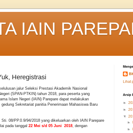
TA IAIN PAREP
Menge
B
k, Heregistrasi
Lihat 
lulusan jalur Seleksi Prestasi Akademik Nasional
egeri (SPAN-PTKIN) tahun 2018, para peserta yang
Arsip 
 Agama Islam Negeri (IAIN) Parepare dapat melakukan
►
20
di gedung Sekretariat panitia Penerimaan Mahasiswa Baru
►
20
▼
20
Sti. 08/PP.0.9/94/2018 yang dikeluarkan oleh IAIN Parepare
►
lai pada tanggal
22 Mei s/d 05 Juni 2018
, dengan
►