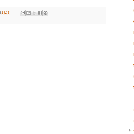
i
18.33
►