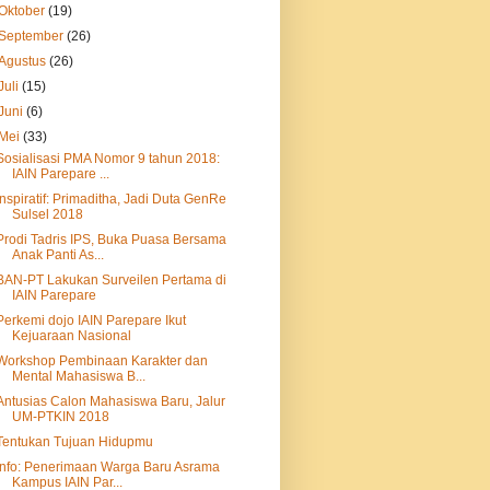
Oktober
(19)
September
(26)
Agustus
(26)
Juli
(15)
Juni
(6)
Mei
(33)
Sosialisasi PMA Nomor 9 tahun 2018:
IAIN Parepare ...
Inspiratif: Primaditha, Jadi Duta GenRe
Sulsel 2018
Prodi Tadris IPS, Buka Puasa Bersama
Anak Panti As...
BAN-PT Lakukan Surveilen Pertama di
IAIN Parepare
Perkemi dojo IAIN Parepare Ikut
Kejuaraan Nasional
Workshop Pembinaan Karakter dan
Mental Mahasiswa B...
Antusias Calon Mahasiswa Baru, Jalur
UM-PTKIN 2018
Tentukan Tujuan Hidupmu
Info: Penerimaan Warga Baru Asrama
Kampus IAIN Par...