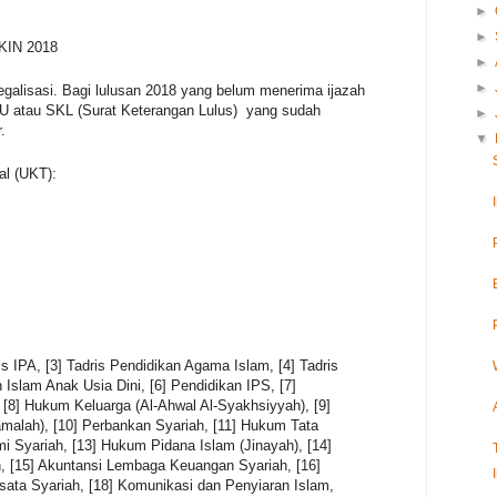
►
►
KIN 2018
►
►
legalisasi. Bagi lulusan 2018 yang belum menerima ijazah
U atau SKL (Surat Keterangan Lulus) yang sudah
►
.
▼
l (UKT):
is IPA, [3] Tadris Pendidikan Agama Islam, [4] Tadris
 Islam Anak Usia Dini, [6] Pendidikan IPS, [7]
[8] Hukum Keluarga (Al-Ahwal Al-Syakhsiyyah), [9]
alah), [10] Perbankan Syariah, [11] Hukum Tata
i Syariah, [13] Hukum Pidana Islam (Jinayah), [14]
 [15] Akuntansi Lembaga Keuangan Syariah, [16]
isata Syariah, [18] Komunikasi dan Penyiaran Islam,