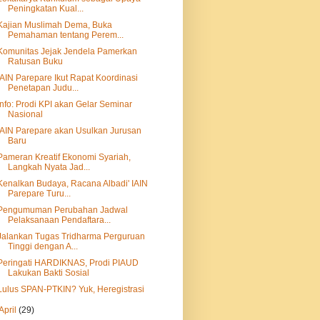
Peningkatan Kual...
Kajian Muslimah Dema, Buka
Pemahaman tentang Perem...
Komunitas Jejak Jendela Pamerkan
Ratusan Buku
IAIN Parepare Ikut Rapat Koordinasi
Penetapan Judu...
Info: Prodi KPI akan Gelar Seminar
Nasional
IAIN Parepare akan Usulkan Jurusan
Baru
Pameran Kreatif Ekonomi Syariah,
Langkah Nyata Jad...
Kenalkan Budaya, Racana Albadi' IAIN
Parepare Turu...
Pengumuman Perubahan Jadwal
Pelaksanaan Pendaftara...
Jalankan Tugas Tridharma Perguruan
Tinggi dengan A...
Peringati HARDIKNAS, Prodi PIAUD
Lakukan Bakti Sosial
Lulus SPAN-PTKIN? Yuk, Heregistrasi
April
(29)