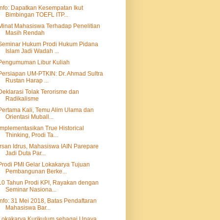
Info: Dapatkan Kesempatan Ikut
Bimbingan TOEFL ITP...
Minat Mahasiswa Terhadap Penelitian
Masih Rendah
Seminar Hukum Prodi Hukum Pidana
Islam Jadi Wadah ...
Pengumuman Libur Kuliah
Persiapan UM-PTKIN: Dr. Ahmad Sultra
Rustan Harap ...
Deklarasi Tolak Terorisme dan
Radikalisme
Pertama Kali, Temu Alim Ulama dan
Orientasi Muball...
Implementasikan True Historical
Thinking, Prodi Ta...
Irsan Idrus, Mahasiswa IAIN Parepare
Jadi Duta Par...
Prodi PMI Gelar Lokakarya Tujuan
Pembangunan Berke...
10 Tahun Prodi KPI, Rayakan dengan
Seminar Nasiona...
Info: 31 Mei 2018, Batas Pendaftaran
Mahasiswa Bar...
Lokakarya Kurikulum sebagai Upaya