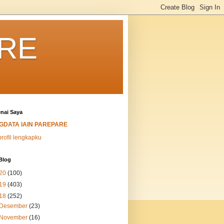
ARE
nai Saya
IGDATA IAIN PAREPARE
profil lengkapku
Blog
20
(100)
19
(403)
18
(252)
Desember
(23)
November
(16)