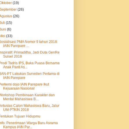
Oktober
(19)
September
(26)
Agustus
(26)
Juli
(15)
Juni
(6)
Mei
(33)
Sosialisasi PMA Nomor 9 tahun 2018:
IAIN Parepare ...
Inspiratif: Primaditha, Jadi Duta GenRe
Sulsel 2018
Prodi Tadris IPS, Buka Puasa Bersama
Anak Panti As...
BAN-PT Lakukan Surveilen Pertama di
IAIN Parepare
Perkemi dojo IAIN Parepare Ikut
Kejuaraan Nasional
Workshop Pembinaan Karakter dan
Mental Mahasiswa B...
Antusias Calon Mahasiswa Baru, Jalur
UM-PTKIN 2018
Tentukan Tujuan Hidupmu
Info: Penerimaan Warga Baru Asrama
Kampus IAIN Par...