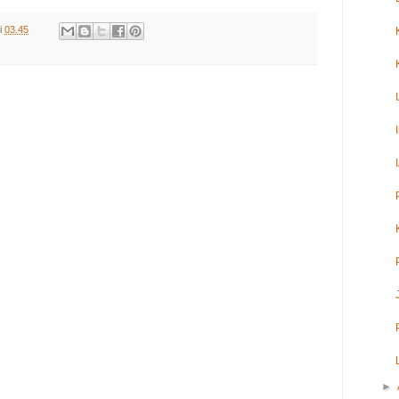
i
03.45
►