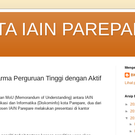
TA IAIN PAREP
Menge
B
rma Perguruan Tinggi dengan Aktif
Lihat 
Arsip 
an MoU (Memorandum of Understanding) antara IAIN
asi dan Informatika (Diskominfo) kota Parepare, dua dari
►
20
dosen IAIN Parepare melakukan presentasi di kantor
►
20
▼
20
►
►