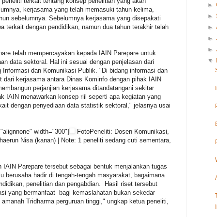
peneliti terkait tentang konsep penelitian yang akan
►
lumnya, kerjasama yang telah memasuki tahun kelima,
►
ahun sebelumnya. Sebelumnya kerjasama yang disepakati
 terkait dengan pendidikan, namun dua tahun terakhir telah
►
►
►
epare telah mempercayakan kepada IAIN Parepare untuk
▼
an data sektoral. Hal ini sesuai dengan penjelasan dari
Informasi dan Komunikasi Publik. "Di bidang informasi dan
ut dari kerjasama antara Dinas Kominfo dengan pihak IAIN
membangun perjanjian kerjasama ditandatangani sekitar
hak IAIN menawarkan konsep riil seperti apa kegiatan yang
kait dengan penyediaan data statistik sektoral," jelasnya usai
"alignnone" width="300"]
FotoPeneliti: Dosen Komunikasi,
Khaerun Nisa (kanan) | Note: 1 peneliti sedang cuti sementara,
en IAIN Parepare tersebut sebagai bentuk menjalankan tugas
lalu berusaha hadir di tengah-tengah masyarakat, bagaimana
idikan, penelitian dan pengabdian. Hasil riset tersebut
si yang bermanfaat bagi kemaslahatan bukan sekedar
amanah Tridharma perguruan tinggi," ungkap ketua peneliti,