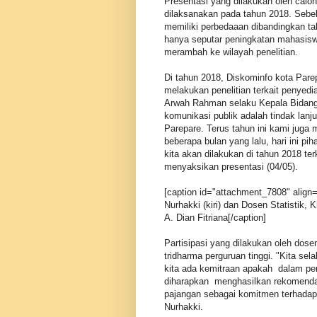
Presentasi yang dilakukan oleh calon 
dilaksanakan pada tahun 2018. Sebe
memiliki perbedaaan dibandingkan t
hanya seputar peningkatan mahasiswa
merambah ke wilayah penelitian.
Di tahun 2018, Diskominfo kota Par
melakukan penelitian terkait penyedia
Arwah Rahman selaku Kepala Bidang 
komunikasi publik adalah tindak lanj
Parepare. Terus tahun ini kami juga 
beberapa bulan yang lalu, hari ini pi
kita akan dilakukan di tahun 2018 ter
menyaksikan presentasi (04/05).
[caption id="attachment_7808" align=
Nurhakki (kiri) dan Dosen Statistik, 
A. Dian Fitriana[/caption]
Partisipasi yang dilakukan oleh dos
tridharma perguruan tinggi. "Kita se
kita ada kemitraan apakah dalam pend
diharapkan menghasilkan rekomenda
pajangan sebagai komitmen terhadap 
Nurhakki.