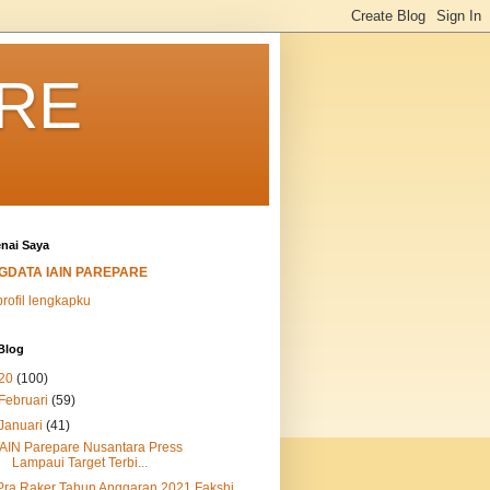
ARE
nai Saya
IGDATA IAIN PAREPARE
profil lengkapku
Blog
20
(100)
Februari
(59)
Januari
(41)
IAIN Parepare Nusantara Press
Lampaui Target Terbi...
Pra Raker Tahun Anggaran 2021 Fakshi