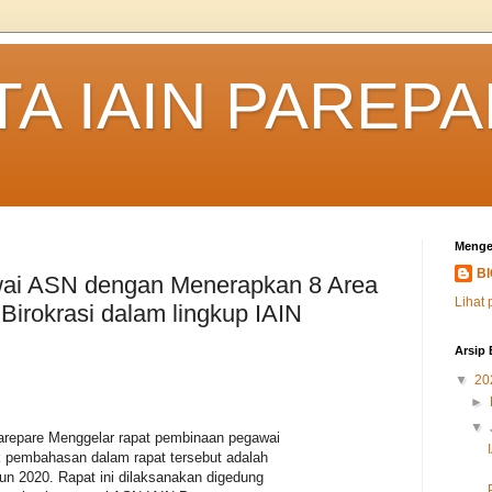
TA IAIN PAREP
Menge
B
wai ASN dengan Menerapkan 8 Area
Lihat 
irokrasi dalam lingkup IAIN
Arsip 
▼
20
►
▼
arepare Menggelar rapat pembinaan pegawai
 pembahasan dalam rapat tersebut adalah
un 2020. Rapat ini dilaksanakan digedung