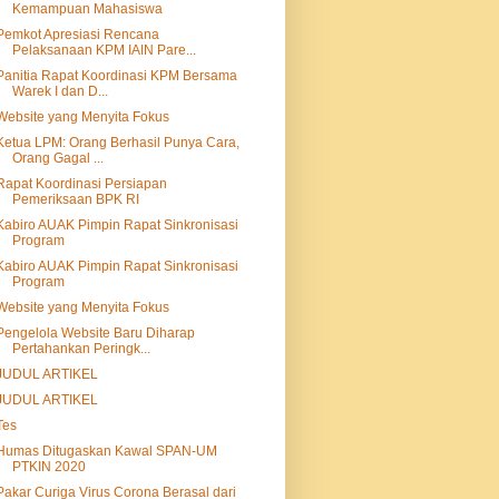
Kemampuan Mahasiswa
Pemkot Apresiasi Rencana
Pelaksanaan KPM IAIN Pare...
Panitia Rapat Koordinasi KPM Bersama
Warek I dan D...
Website yang Menyita Fokus
Ketua LPM: Orang Berhasil Punya Cara,
Orang Gagal ...
Rapat Koordinasi Persiapan
Pemeriksaan BPK RI
Kabiro AUAK Pimpin Rapat Sinkronisasi
Program
Kabiro AUAK Pimpin Rapat Sinkronisasi
Program
Website yang Menyita Fokus
Pengelola Website Baru Diharap
Pertahankan Peringk...
JUDUL ARTIKEL
JUDUL ARTIKEL
Tes
Humas Ditugaskan Kawal SPAN-UM
PTKIN 2020
Pakar Curiga Virus Corona Berasal dari