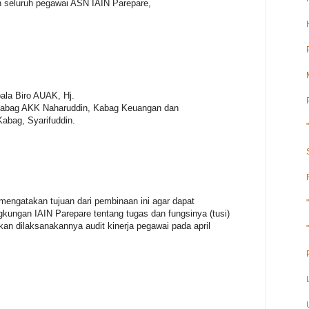
leh seluruh pegawai ASN IAIN Parepare,
ala Biro AUAK, Hj.
Kabag AKK Naharuddin, Kabag Keuangan dan
bag, Syarifuddin.
engatakan tujuan dari pembinaan ini agar dapat
ungan IAIN Parepare tentang tugas dan fungsinya (tusi)
n dilaksanakannya audit kinerja pegawai pada april