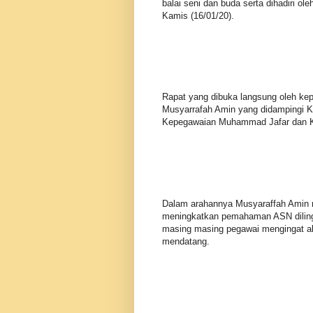
balai seni dan buda serta dihadiri o
Kamis (16/01/20).
Rapat yang dibuka langsung oleh kep
Musyarrafah Amin yang didampingi 
Kepegawaian Muhammad Jafar dan Ka
Dalam arahannya Musyaraffah Amin m
meningkatkan pemahaman ASN dilingk
masing masing pegawai mengingat aka
mendatang.