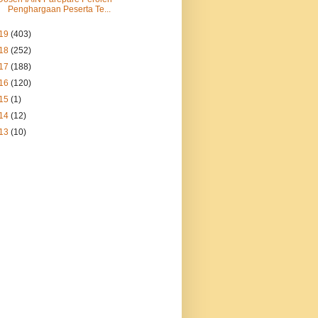
Penghargaan Peserta Te...
19
(403)
18
(252)
17
(188)
16
(120)
15
(1)
14
(12)
13
(10)