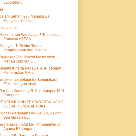
Laboratoriu...
tes
Dalam Sehari, 275 Mahasiswa
Mengikuti Yudisium
Test author
Perkemahan Wirakarya PTK Libatkan
Pramuka ASEAN
Peringkat 1, Rektor Terima
Penghargaan dari Sekjen...
Wujudkan Visi Jokowi-Ma'ruf Amin,
Menag Siapkan Li...
Menata Kinerja Pegawai ASN dengan
Menerapkan 8 Are...
Emak-emak Belajar Berkomunikasi
Efektif dengan Anak
Tim Itjen Kemenag RI Puji Kampus IAIN
Parepare
PENGUMUMAN PEMBAYARAN UANG
KULIAH TUNGGAL ( UKT ) ...
Puncak Perayaan HAB ke- 74, Rektor
Beri Apresiasi ...
Semarakkan HAB ke- 74 Kementerian
Agama RI dengan ...
Dosen IAIN Parepare Peroleh