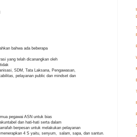
N
ahkan bahwa ada beberapa
rasi yang telah dicanangkan oleh
tidak
rganisasi, SDM, Tata Laksana, Pengawasan,
abilitas, pelayanan public dan mindset dan
emua pegawai ASN untuk bias
akuntabel dan hati-hati serta dalam
yarrafah berpesan untuk melakukan pelayanan
a menerapkan 4 S yaitu, senyum, salam, sapa, dan santun.