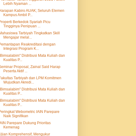
Lebih Nyaman ...
Harapan Kabiro AUAK; Seluruh Elemen
Kampus Ambil P...
Properti Berkedok Syariah Picu
Tingginya Penipuan ...
Mahasiswa Tarbiyah Tingkatkan Skill
Mengajar melal...
Pemantapan Reakreditasi dengan
Integrasi Program K...
"Bimsalabim" Distribusi Mata Kuliah dan
Kualitas P...
Seminar Proposal, Zainal Said Harap
Peserta Aktif ...
Fakultas Tarbiyah dan LPM Komitmen
Wujudkan Akredi...
"Bimsalabim" Distribusi Mata Kuliah dan
Kualitas P...
"Bimsalabim" Distribusi Mata Kuliah dan
Kualitas P...
Peringkat Webometric IAIN Parepare
Naik Signifikan
IAIN Parepare Dukung Prioritas
Kemenag
Ujian Komprehensif, Mengukur