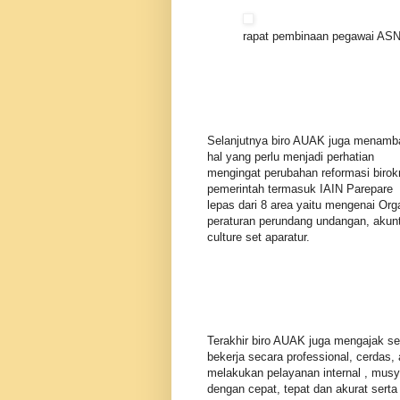
rapat pembinaan pegawai AS
Selanjutnya biro AUAK juga menamb
hal yang perlu menjadi perhatian
mengingat perubahan reformasi birok
pemerintah termasuk IAIN Parepare 
lepas dari 8 area yaitu mengenai O
peraturan perundang undangan, akunt
culture set aparatur.
Terakhir biro AUAK juga mengajak s
bekerja secara professional, cerdas, 
melakukan pelayanan internal , mus
dengan cepat, tepat dan akurat sert