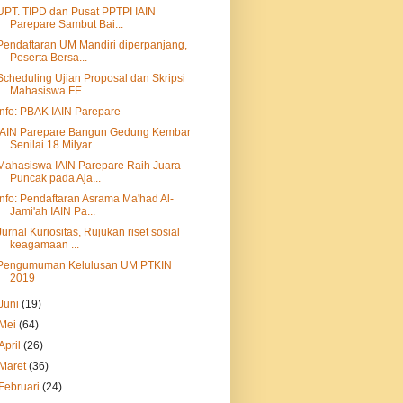
UPT. TIPD dan Pusat PPTPI IAIN
Parepare Sambut Bai...
Pendaftaran UM Mandiri diperpanjang,
Peserta Bersa...
Scheduling Ujian Proposal dan Skripsi
Mahasiswa FE...
Info: PBAK IAIN Parepare
IAIN Parepare Bangun Gedung Kembar
Senilai 18 Milyar
Mahasiswa IAIN Parepare Raih Juara
Puncak pada Aja...
Info: Pendaftaran Asrama Ma'had Al-
Jami'ah IAIN Pa...
Jurnal Kuriositas, Rujukan riset sosial
keagamaan ...
Pengumuman Kelulusan UM PTKIN
2019
Juni
(19)
Mei
(64)
April
(26)
Maret
(36)
Februari
(24)