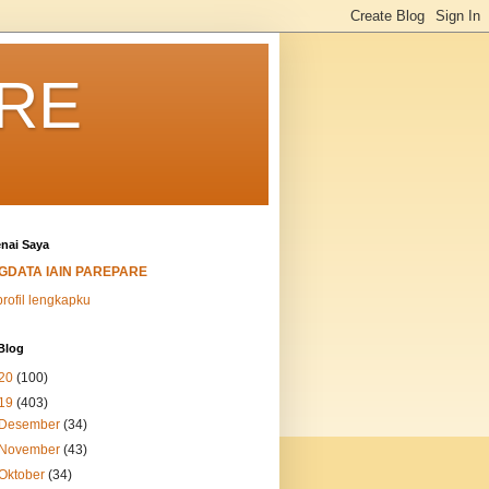
ARE
nai Saya
IGDATA IAIN PAREPARE
profil lengkapku
Blog
20
(100)
19
(403)
Desember
(34)
November
(43)
Oktober
(34)