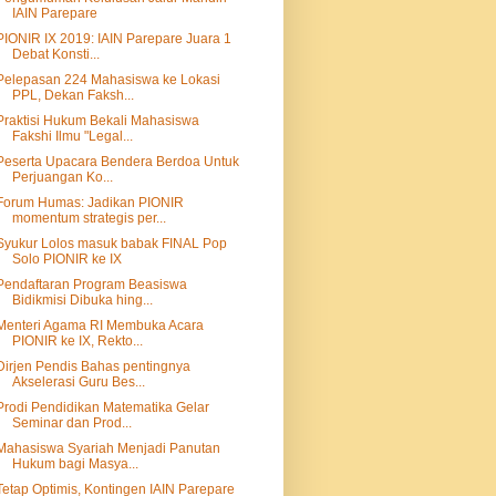
IAIN Parepare
PIONIR IX 2019: IAIN Parepare Juara 1
Debat Konsti...
Pelepasan 224 Mahasiswa ke Lokasi
PPL, Dekan Faksh...
Praktisi Hukum Bekali Mahasiswa
Fakshi Ilmu "Legal...
Peserta Upacara Bendera Berdoa Untuk
Perjuangan Ko...
Forum Humas: Jadikan PIONIR
momentum strategis per...
Syukur Lolos masuk babak FINAL Pop
Solo PIONIR ke IX
Pendaftaran Program Beasiswa
Bidikmisi Dibuka hing...
Menteri Agama RI Membuka Acara
PIONIR ke IX, Rekto...
Dirjen Pendis Bahas pentingnya
Akselerasi Guru Bes...
Prodi Pendidikan Matematika Gelar
Seminar dan Prod...
Mahasiswa Syariah Menjadi Panutan
Hukum bagi Masya...
Tetap Optimis, Kontingen IAIN Parepare