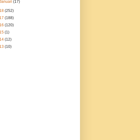
Januari
(17)
18
(252)
17
(188)
16
(120)
15
(1)
14
(12)
13
(10)