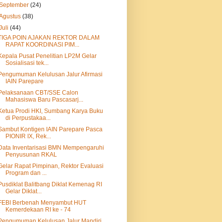
September
(24)
Agustus
(38)
Juli
(44)
TIGA POIN AJAKAN REKTOR DALAM
RAPAT KOORDINASI PIM...
Kepala Pusat Penelitian LP2M Gelar
Sosialisasi tek...
Pengumuman Kelulusan Jalur Afirmasi
IAIN Parepare
Pelaksanaan CBT/SSE Calon
Mahasiswa Baru Pascasarj...
Ketua Prodi HKI, Sumbang Karya Buku
di Perpustakaa...
Sambut Kontigen IAIN Parepare Pasca
PIONIR IX, Rek...
Data Inventarisasi BMN Mempengaruhi
Penyusunan RKAL
Gelar Rapat Pimpinan, Rektor Evaluasi
Program dan ...
Pusdiklat Balitbang Diklat Kemenag RI
Gelar Diklat...
FEBI Berbenah Menyambut HUT
Kemerdekaan RI ke - 74
Pengumuman Kelulusan Jalur Mandiri