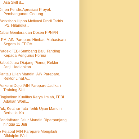
Asa Skill d...
Dirjen Pendis Apresiasi Proyek
Pembangunan Gedung ...
Workshop Hipno Motivasi Prodi Tadris
IPS, Hilangka...
Kabar Gembira dari Dosen PPNPN
LPM IAIN Parepare Himbau Mahasiswa
Segera Isi EDOM
Wadek FEBI Sumbang Baju Tanding
Kepada Pengurus Porma
Sabet Juara Diajang Pioner, Rektor
Janji Hadiahkan...
Pantau Ujian Mandiri IAIN Parepare,
Rektor Lihat A...
Perkemi Dojo IAIN Parepare Jadikan
Training Skill ...
Tingkatkan Kualitas Karya Ilmiah, FEBI
Adakan Work...
Yuk, Ketahui Tata Tertib Ujian Mandiri
Berbasis Ko...
Pendaftaran Jalur Mandiri Diperpanjang
hingga 11 Juli
5 Pejabat IAIN Parepare Mengikuti
Diklatpim IV di ...