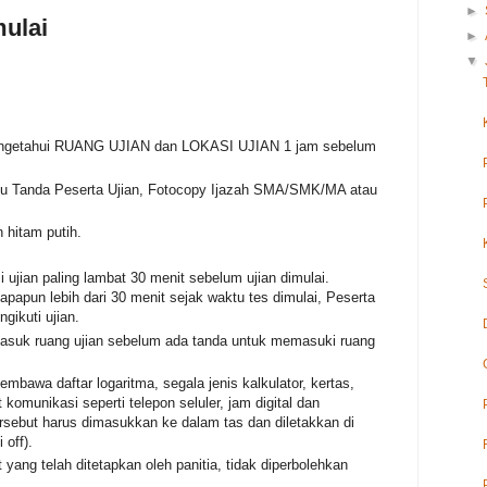
►
mulai
►
▼
mengetahui RUANG UJIAN dan LOKASI UJIAN 1 jam sebelum
u Tanda Peserta Ujian, Fotocopy Ijazah SMA/SMK/MA atau
hitam putih.
 ujian paling lambat 30 menit sebelum ujian dimulai.
papun lebih dari 30 menit sejak waktu tes dimulai, Peserta
kuti ujian.
masuk ruang ujian sebelum ada tanda untuk memasuki ruang
mbawa daftar logaritma, segala jenis kalkulator, kertas,
 komunikasi seperti telepon seluler, jam digital dan
rsebut harus dimasukkan ke dalam tas dan diletakkan di
 off).
yang telah ditetapkan oleh panitia, tidak diperbolehkan