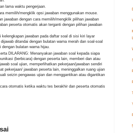
an.
an lama waktu pengerjaan.
cara memilih/mengklik opsi jawaban menggunakan mouse.
an jawaban dengan cara memilih/mengklik pilihan jawaban
aban peserta otomatis akan terganti dengan pilihan jawaban
 kelengkapan jawaban pada daftar soal di sisi kiri layar
 dijawab ditandai dengan bulatan warna merah dan soal-soal
i dengan bulatan warna hijau.
eserta DILARANG: Menanyakan jawaban soal kepada siapa
nikasi (berbicara) dengan peserta lain, memberi dan atau
wab soal ujian, memperlihatkan pekerjaan/jawaban sendiri
hat pekerjaan/ jawaban peserta lain, meninggalkan ruang ujian
uali seizin pengawas ujian dan menggantikan atau digantikan
cara otomatis ketika waktu tes berakhir dan peserta otomatis
sai