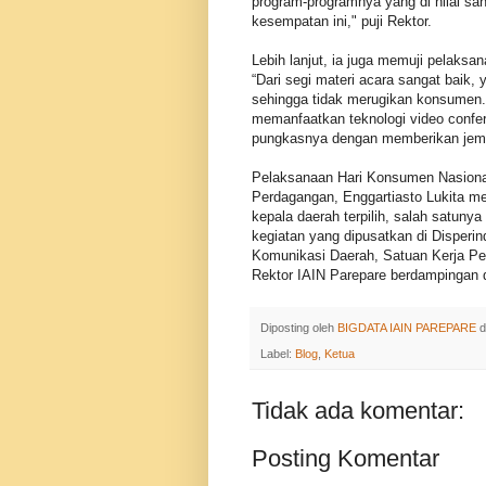
program-programnya yang di nilai sa
kesempatan ini," puji Rektor.
Lebih lanjut, ia juga memuji pelaksa
“Dari segi materi acara sangat baik, 
sehingga tidak merugikan konsumen. 
memanfaatkan teknologi video confer
pungkasnya dengan memberikan jem
Pelaksanaan Hari Konsumen Nasional
Perdagangan, Enggartiasto Lukita m
kepala daerah terpilih, salah satun
kegiatan yang dipusatkan di Disperin
Komunikasi Daerah, Satuan Kerja Per
Rektor IAIN Parepare berdampingan d
Diposting oleh
BIGDATA IAIN PAREPARE
d
Label:
Blog
,
Ketua
Tidak ada komentar:
Posting Komentar