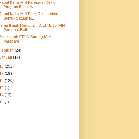
Rapat Kerja IAIN Parepare, Rektor;
Program Beasisw...
Rapat Kerja IAIN Pare; Rektor akan
Bentuk Satuan P...
Temu Ilmiah Regional, KSEI FENS IAIN
Parepare Raih...
Benchmark STAIN Sorong-IAIN
Parepare
Februari
(24)
Januari
(17)
18
(252)
17
(188)
16
(120)
15
(1)
14
(12)
13
(10)