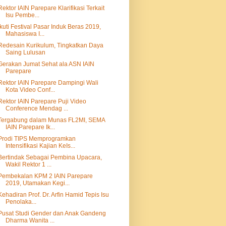
Rektor IAIN Parepare Klarifikasi Terkait
Isu Pembe...
Ikuti Festival Pasar Induk Beras 2019,
Mahasiswa I...
Redesain Kurikulum, Tingkatkan Daya
Saing Lulusan
Gerakan Jumat Sehat ala ASN IAIN
Parepare
Rektor IAIN Parepare Dampingi Wali
Kota Video Conf...
Rektor IAIN Parepare Puji Video
Conference Mendag ...
Tergabung dalam Munas FL2MI, SEMA
IAIN Parepare Ik...
Prodi TIPS Memprogramkan
Intensifikasi Kajian KeIs...
Bertindak Sebagai Pembina Upacara,
Wakil Rektor 1 ...
Pembekalan KPM 2 IAIN Parepare
2019, Utamakan Kegi...
Kehadiran Prof. Dr. Arfin Hamid Tepis Isu
Penolaka...
Pusat Studi Gender dan Anak Gandeng
Dharma Wanita ...