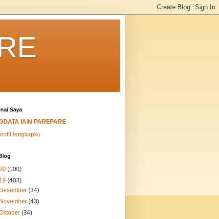
ARE
nai Saya
IGDATA IAIN PAREPARE
profil lengkapku
Blog
20
(100)
19
(403)
Desember
(34)
November
(43)
Oktober
(34)