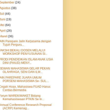
September
(24)
Agustus
(38)
Juli
(44)
Juni
(19)
Mei
(64)
April
(26)
Maret
(36)
IAIN Parepare Jalin Kerjasama dengan
Tujuh Perguru...
FAKSHI BEKALI DOSEN MELALUI
WORKSHOP PENYUSUNAN SI...
PRODI PENDIDIKAN ISLAM ANAK USIA
DINI (PIAUD) MENY...
DEWAN MAHASISWA GELAR PEKAN
OLAHRAGA, SENI DAN ILM...
IAIN PAREPARE JUARA UMUM
PORSENI MAHASISWA Se- SUL...
Cegah Hoax, Mahasiswa FUAD Harus
Cerdas Bermedia
Forum WAREK/WAKET Bidang
Kemahasiswaan PTKIN Se In...
Annual Conference Research Proposal
(ACRP) Kemenag...