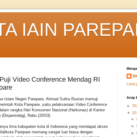
TA IAIN PAREP
Menge
B
 Puji Video Conference Mendag RI
Lihat 
pare
Arsip 
ma Islam Negeri Parepare, Ahmad Sultra Rustan memuji
erintah Kota Parepare, yaitu pelaksanaan Video Conference
►
20
dalam rangka Hari Konsumen Nasional (Harkonas) di Kantor
▼
20
(Disperindag), Rabu (20/03).
►
►
hanya lima kabupaten kota di Indonesia yang mendapat akses
Walikota Parepare memang sangat luar biasa dengan
►