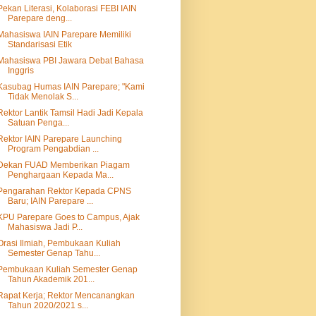
Pekan Literasi, Kolaborasi FEBI IAIN
Parepare deng...
Mahasiswa IAIN Parepare Memiliki
Standarisasi Etik
Mahasiswa PBI Jawara Debat Bahasa
Inggris
Kasubag Humas IAIN Parepare; "Kami
Tidak Menolak S...
Rektor Lantik Tamsil Hadi Jadi Kepala
Satuan Penga...
Rektor IAIN Parepare Launching
Program Pengabdian ...
Dekan FUAD Memberikan Piagam
Penghargaan Kepada Ma...
Pengarahan Rektor Kepada CPNS
Baru; IAIN Parepare ...
KPU Parepare Goes to Campus, Ajak
Mahasiswa Jadi P...
Orasi Ilmiah, Pembukaan Kuliah
Semester Genap Tahu...
Pembukaan Kuliah Semester Genap
Tahun Akademik 201...
Rapat Kerja; Rektor Mencanangkan
Tahun 2020/2021 s...