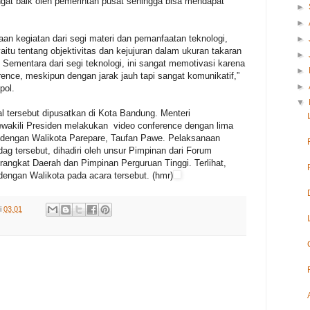
ngat baik oleh pemerintah pusat sehingga bisa mendapat
►
►
naan kegiatan dari segi materi dan pemanfaatan teknologi,
►
yaitu tentang objektivitas dan kejujuran dalam ukuran takaran
►
Sementara dari segi teknologi, ini sangat memotivasi karena
►
ence, meskipun dengan jarak jauh tapi sangat komunikatif,”
►
pol.
▼
 tersebut dipusatkan di Kota Bandung. Menteri
ewakili Presiden melakukan video conference dengan lima
ya dengan Walikota Parepare, Taufan Pawe. Pelaksanaan
dag tersebut, dihadiri oleh unsur Pimpinan dari Forum
angkat Daerah dan Pimpinan Perguruan Tinggi. Terlihat,
engan Walikota pada acara tersebut. (hmr)
i
03.01