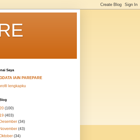
ARE
nai Saya
IGDATA IAIN PAREPARE
profil lengkapku
Blog
20
(100)
19
(403)
Desember
(34)
November
(43)
Oktober
(34)