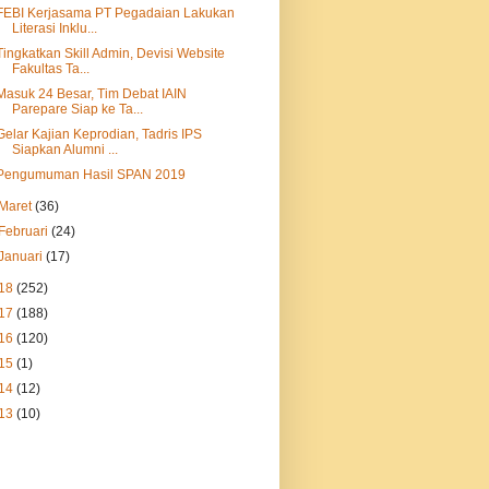
FEBI Kerjasama PT Pegadaian Lakukan
Literasi Inklu...
Tingkatkan Skill Admin, Devisi Website
Fakultas Ta...
Masuk 24 Besar, Tim Debat IAIN
Parepare Siap ke Ta...
Gelar Kajian Keprodian, Tadris IPS
Siapkan Alumni ...
Pengumuman Hasil SPAN 2019
Maret
(36)
Februari
(24)
Januari
(17)
18
(252)
17
(188)
16
(120)
15
(1)
14
(12)
13
(10)