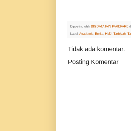
Diposting oleh
BIGDATA IAIN PAREPARE
d
Label:
Academic
,
Berita
,
HMJ
,
Tarbiyah
,
Ta
Tidak ada komentar:
Posting Komentar