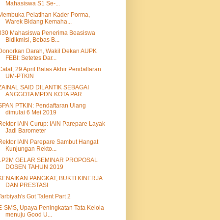
Mahasiswa S1 Se-...
Membuka Pelatihan Kader Porma,
Warek Bidang Kemaha...
330 Mahasiswa Penerima Beasiswa
Bidikmisi, Bebas B...
Donorkan Darah, Wakil Dekan AUPK
FEBI: Setetes Dar...
Catat, 29 April Batas Akhir Pendaftaran
UM-PTKIN
ZAINAL SAID DILANTIK SEBAGAI
ANGGOTA MPDN KOTA PAR...
SPAN PTKIN: Pendaftaran Ulang
dimulai 6 Mei 2019
Rektor IAIN Curup: IAIN Parepare Layak
Jadi Barometer
Rektor IAIN Parepare Sambut Hangat
Kunjungan Rekto...
LP2M GELAR SEMINAR PROPOSAL
DOSEN TAHUN 2019
KENAIKAN PANGKAT, BUKTI KINERJA
DAN PRESTASI
Tarbiyah's Got Talent Part 2
E-SMS, Upaya Peningkatan Tata Kelola
menuju Good U...