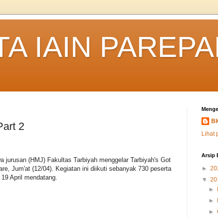
TA IAIN PAREP
Menge
B
Part 2
Lihat 
Arsip 
jurusan (HMJ) Fakultas Tarbiyah menggelar Tarbiyah's Got
re, Jum'at (12/04). Kegiatan ini diikuti sebanyak 730 peserta
►
20
 19 April mendatang.
▼
20
►
►
►