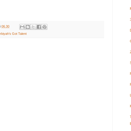
i
06.30
rbiyah's Got Talent