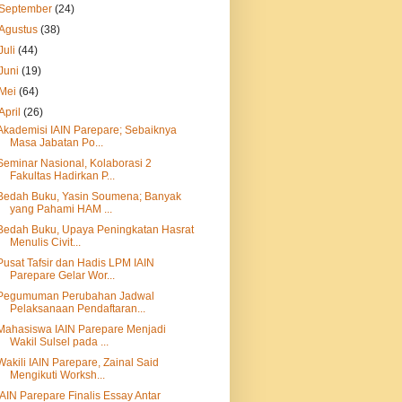
September
(24)
Agustus
(38)
Juli
(44)
Juni
(19)
Mei
(64)
April
(26)
Akademisi IAIN Parepare; Sebaiknya
Masa Jabatan Po...
Seminar Nasional, Kolaborasi 2
Fakultas Hadirkan P...
Bedah Buku, Yasin Soumena; Banyak
yang Pahami HAM ...
Bedah Buku, Upaya Peningkatan Hasrat
Menulis Civit...
Pusat Tafsir dan Hadis LPM IAIN
Parepare Gelar Wor...
Pegumuman Perubahan Jadwal
Pelaksanaan Pendaftaran...
Mahasiswa IAIN Parepare Menjadi
Wakil Sulsel pada ...
Wakili IAIN Parepare, Zainal Said
Mengikuti Worksh...
IAIN Parepare Finalis Essay Antar