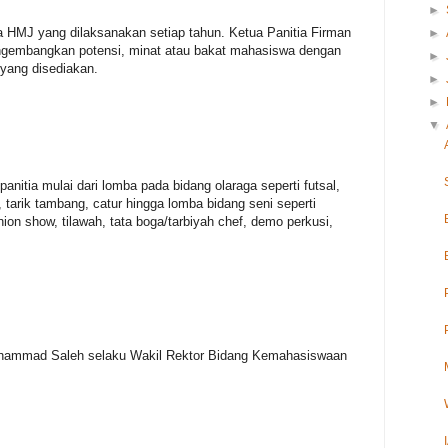
►
a HMJ yang dilaksanakan setiap tahun. Ketua Panitia Firman
►
mengembangkan potensi, minat atau bakat mahasiswa dengan
►
 yang disediakan.
►
►
▼
anitia mulai dari lomba pada bidang olaraga seperti futsal,
, tarik tambang, catur hingga lomba bidang seni seperti
hion show, tilawah, tata boga/tarbiyah chef, demo perkusi,
uhammad Saleh selaku Wakil Rektor Bidang Kemahasiswaan