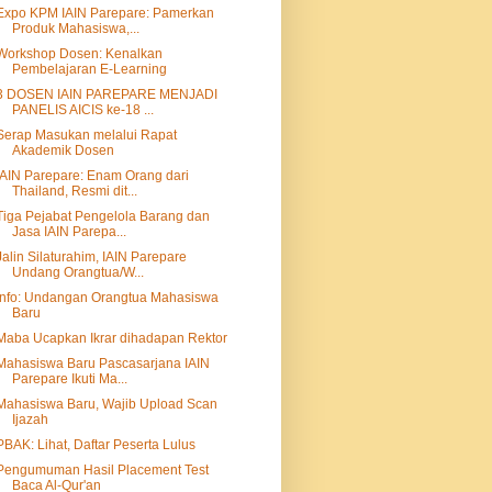
Expo KPM IAIN Parepare: Pamerkan
Produk Mahasiswa,...
Workshop Dosen: Kenalkan
Pembelajaran E-Learning
3 DOSEN IAIN PAREPARE MENJADI
PANELIS AICIS ke-18 ...
Serap Masukan melalui Rapat
Akademik Dosen
IAIN Parepare: Enam Orang dari
Thailand, Resmi dit...
Tiga Pejabat Pengelola Barang dan
Jasa IAIN Parepa...
Jalin Silaturahim, IAIN Parepare
Undang Orangtua/W...
Info: Undangan Orangtua Mahasiswa
Baru
Maba Ucapkan Ikrar dihadapan Rektor
Mahasiswa Baru Pascasarjana IAIN
Parepare Ikuti Ma...
Mahasiswa Baru, Wajib Upload Scan
Ijazah
PBAK: Lihat, Daftar Peserta Lulus
Pengumuman Hasil Placement Test
Baca Al-Qur'an