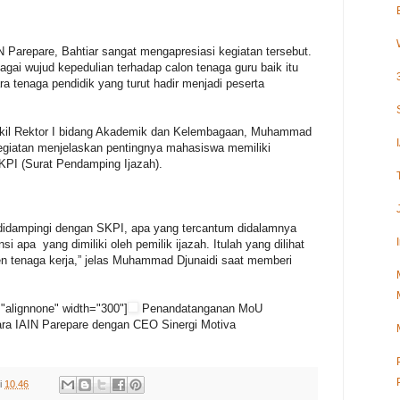
N Parepare, Bahtiar sangat mengapresiasi kegiatan tersebut.
bagai wujud kepedulian terhadap calon tenaga guru baik itu
a tenaga pendidik yang turut hadir menjadi peserta
akil Rektor I bidang Akademik dan Kelembagaan, Muhammad
kegiatan menjelaskan pentingnya mahasiswa memiliki
KPI (Surat Pendamping Ijazah).
s didampingi dengan SKPI, apa yang tercantum didalamnya
pa yang dimiliki oleh pemilik ijazah. Itulah yang dilihat
n tenaga kerja,” jelas Muhammad Djunaidi saat memberi
"alignnone" width="300"]
Penandatanganan MoU
ra IAIN Parepare dengan CEO Sinergi Motiva
i
10.46