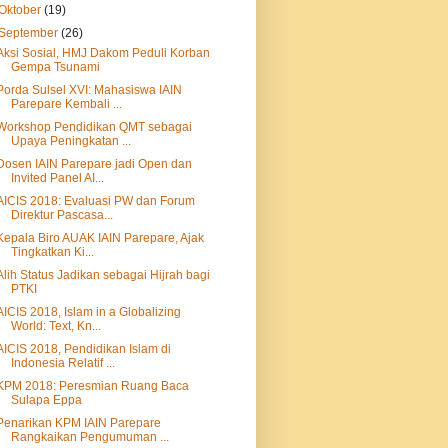
Oktober
(19)
September
(26)
Aksi Sosial, HMJ Dakom Peduli Korban
Gempa Tsunami
Porda Sulsel XVI: Mahasiswa IAIN
Parepare Kembali ...
Workshop Pendidikan QMT sebagai
Upaya Peningkatan ...
Dosen IAIN Parepare jadi Open dan
Invited Panel AI...
AICIS 2018: Evaluasi PW dan Forum
Direktur Pascasa...
Kepala Biro AUAK IAIN Parepare, Ajak
Tingkatkan Ki...
Alih Status Jadikan sebagai Hijrah bagi
PTKI
AICIS 2018, Islam in a Globalizing
World: Text, Kn...
AICIS 2018, Pendidikan Islam di
Indonesia Relatif ...
KPM 2018: Peresmian Ruang Baca
Sulapa Eppa
Penarikan KPM IAIN Parepare
Rangkaikan Pengumuman ...