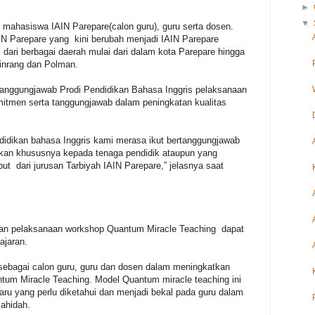
►
▼
i mahasiswa IAIN Parepare(calon guru), guru serta dosen.
N Parepare yang kini berubah menjadi IAIN Parepare
ari berbagai daerah mulai dari dalam kota Parepare hingga
Pinrang dan Polman.
anggungjawab Prodi Pendidikan Bahasa Inggris pelaksanaan
mitmen serta tanggungjawab dalam peningkatan kualitas
didikan bahasa Inggris kami merasa ikut bertanggungjawab
ikan khususnya kepada tenaga pendidik ataupun yang
t dari jurusan Tarbiyah IAIN Parepare,” jelasnya saat
kan pelaksanaan workshop Quantum Miracle Teaching dapat
ajaran.
sebagai calon guru, guru dan dosen dalam meningkatkan
tum Miracle Teaching. Model Quantum miracle teaching ini
aru yang perlu diketahui dan menjadi bekal pada guru dalam
jahidah.