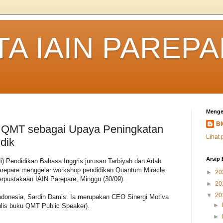
TA IAIN PAREP
Menge
B
 QMT sebagai Upaya Peningkatan
Lihat 
dik
Arsip 
i) Pendidikan Bahasa Inggris jurusan Tarbiyah dan Adab
Parepare menggelar workshop pendidikan Quantum Miracle
►
20
erpustakaan IAIN Parepare, Minggu (30/09).
►
20
▼
20
ndonesia, Sardin Damis. Ia merupakan CEO Sinergi Motiva
►
ulis buku QMT Public Speaker).
►