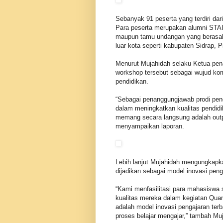
Sebanyak 91 peserta yang terdiri dar
Para peserta merupakan alumni STAI
maupun tamu undangan yang berasal d
luar kota seperti kabupaten Sidrap, 
Menurut Mujahidah selaku Ketua pen
workshop tersebut sebagai wujud ko
pendidikan.
“Sebagai penanggungjawab prodi pen
dalam meningkatkan kualitas pendid
memang secara langsung adalah outpu
menyampaikan laporan.
Lebih lanjut Mujahidah mengungkap
dijadikan sebagai model inovasi peng
“Kami menfasilitasi para mahasiswa 
kualitas mereka dalam kegiatan Quan
adalah model inovasi pengajaran terb
proses belajar mengajar,” tambah Mu