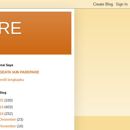
ARE
nai Saya
IGDATA IAIN PAREPARE
profil lengkapku
Blog
20
(100)
19
(403)
18
(252)
Desember
(23)
November
(16)