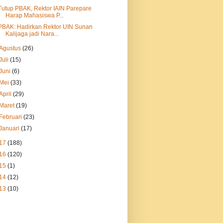
Tutup PBAK, Rektor IAIN Parepare
Harap Mahasiswa P...
PBAK: Hadirkan Rektor UIN Sunan
Kalijaga jadi Nara...
Agustus
(26)
Juli
(15)
Juni
(6)
Mei
(33)
April
(29)
Maret
(19)
Februari
(23)
Januari
(17)
17
(188)
16
(120)
15
(1)
14
(12)
13
(10)