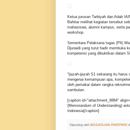
Ketua jurusan Tarbiyah dan Adab IAI
Bahtiar melihat kegiatan tersebut se
mahasiswa, alumni kampus, serta par
workshop.
Sementara Pelaksana tugas (Plt) W
Djunaidi yang turut hadir membuka 
kompetensi yang dibuktikan dalam S
“Ijazah-ijazah S1 sekarang itu haru
mengenai kemampuan apa, kompetensi a
oleh pemakai dalam rangka rekruitme
sambutan.
[caption id="attachment_8884" align=
(Memorandum of Understanding) anta
Indonesia[/caption]
Diposting oleh
BIGDATA IAIN PAREPARE
d