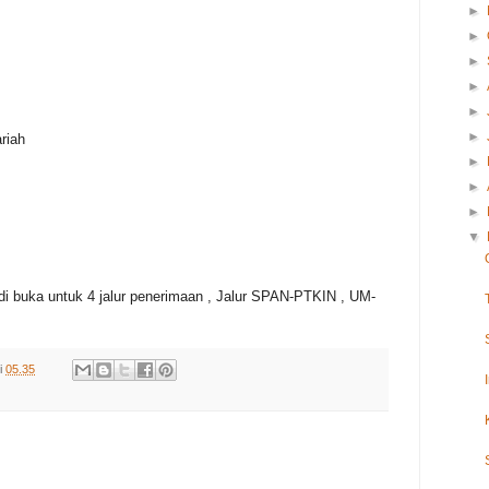
►
►
►
►
►
►
riah
►
►
►
▼
 di buka untuk 4 jalur penerimaan , Jalur SPAN-PTKIN , UM-
i
05.35