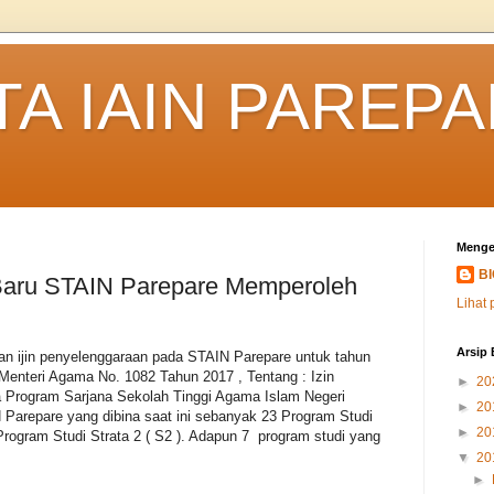
TA IAIN PAREP
Menge
B
Baru STAIN Parepare Memperoleh
Lihat 
Arsip 
an ijin penyelenggaraan pada STAIN Parepare untuk tahun
Menteri Agama No. 1082 Tahun 2017 , Tentang : Izin
►
20
 Program Sarjana Sekolah Tinggi Agama Islam Negeri
►
20
Parepare yang dibina saat ini sebanyak 23 Program Studi
►
20
Program Studi Strata 2 ( S2 ). Adapun 7 program studi yang
▼
20
►