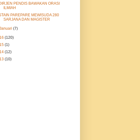
DIRJEN PENDIS BAWAKAN ORASI
ILMIAH
STAIN PAREPARE MEWISUDA 280
SARJANA DAN MAGISTER
Januari
(7)
16
(120)
15
(1)
14
(12)
13
(10)