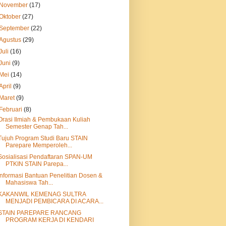
November
(17)
Oktober
(27)
September
(22)
Agustus
(29)
Juli
(16)
Juni
(9)
Mei
(14)
April
(9)
Maret
(9)
Februari
(8)
Orasi Ilmiah & Pembukaan Kuliah
Semester Genap Tah...
Tujuh Program Studi Baru STAIN
Parepare Memperoleh...
Sosialisasi Pendaftaran SPAN-UM
PTKIN STAIN Parepa...
Informasi Bantuan Penelitian Dosen &
Mahasiswa Tah...
KAKANWIL KEMENAG SULTRA
MENJADI PEMBICARA DI ACARA...
STAIN PAREPARE RANCANG
PROGRAM KERJA DI KENDARI