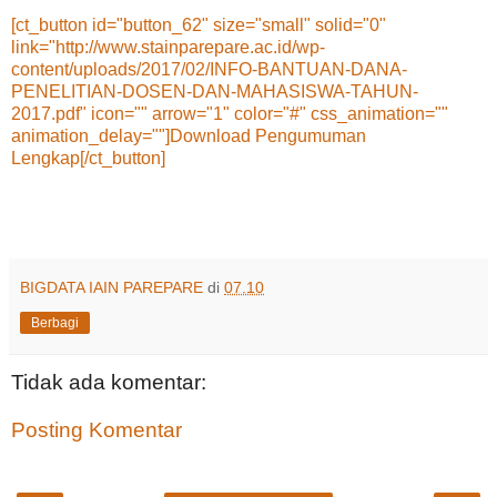
[ct_button id="button_62" size="small" solid="0"
link="http://www.stainparepare.ac.id/wp-
content/uploads/2017/02/INFO-BANTUAN-DANA-
PENELITIAN-DOSEN-DAN-MAHASISWA-TAHUN-
2017.pdf" icon="" arrow="1" color="#" css_animation=""
animation_delay=""]Download Pengumuman
Lengkap[/ct_button]
BIGDATA IAIN PAREPARE
di
07.10
Berbagi
Tidak ada komentar:
Posting Komentar