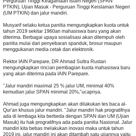
Perguruan Tinggi Keagamaan Islam Negeri (SPAN
PTKIN), Ujian Masuk - Perguruan Tinggi Keislaman Negeri
(UM PTKIN) dan jalur mandiri.
Musyarif selaku ketua panitia mengungkapkan kuota untuk
tahun 2019 sekitar 1960an mahasiswa baru yang akan
diterima. Berbagai upaya sosialisasi akan ditempuh oleh
panitia mulai dari penyebaran spanduk, brosur maupun
menggukanan media cetak dan elektronik.
Rektor IAIN Parepare, DR Ahmad Sultra Rustan
mengungkapkan rincian pembagian kuota mahasiswa baru
yang akan diterima pada IAIN Parepare.
"Jalur mandiri maximal 25 % jalur UM, minimal 40%
kemudian jalur SPAN minimal 20%,"ucapnya.
Ahmad juga mengungkapkan akan dilakukan tes baca al-
Qur'an khusus jalur mandiri. "Jalur mandiri hak progratifnya
ada di lembaga kita berbeda dengan SPAN dan UM (Ujian
Masuk) itu hak progratifnya ada pada panitia Nasional. Jalur
mandiri kita bebas melakukan inovasi maka untuk tahun
2019 ini, jalur mandiri ini akan ditambah satu ujiannya yaitu