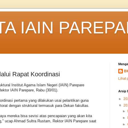
TA IAIN PAREP
Menge
B
lui Rapat Koordinasi
Lihat 
uktural Institut Agama Islam Negeri (IAIN) Parepare
ektor IAIN Parepare, Rabu (30/01).
Arsip 
►
20
ordinasi pertama yang dilakukan usai pelantikan guna
torat dengan struktural termasuk para Dekan fakultas.
▼
20
►
aya mereka bisa sevisi atas pencapaian yang akan kita
►
," ucap Ahmad Sultra Rustam, Rektor IAIN Parepare saat
►