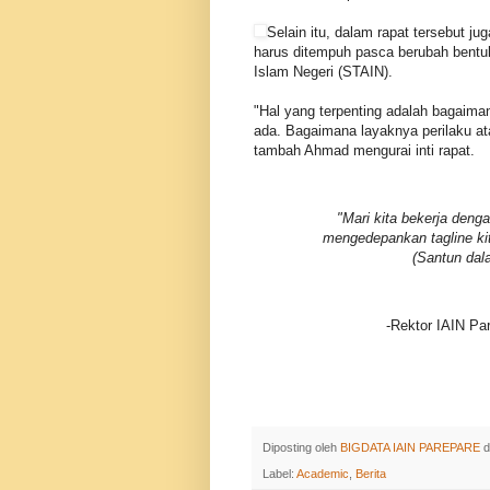
Selain itu, dalam rapat tersebut ju
harus ditempuh pasca berubah bentu
Islam Negeri (STAIN).
"Hal yang terpenting adalah bagai
ada. Bagaimana layaknya perilaku at
tambah Ahmad mengurai inti rapat.
"Mari kita bekerja deng
mengedepankan tagline k
(Santun dal
-Rektor IAIN Pa
Diposting oleh
BIGDATA IAIN PAREPARE
d
Label:
Academic
,
Berita