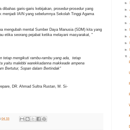
►
ga dibahas garis-garis kebijakan, prosedur-prosedur yang
►
k menjadi IAIN yang sebelumnya Sekolah Tinggi Agama
►
►
mana mengubah mental Sumber Daya Manusia (SDM) kita yang
►
au etika seorang pejabat ketika melayani masyarakat, "
►
►
►
▼
an tetap mengikuti rambu-rambu yang ada, tetap
ita yaitu malebbi warekkadanna makkeade ampena
am Bertutur, Sopan dalam Bertindak"
repare, DR. Ahmad Sultra Rustan, M. Si-
i
04.33