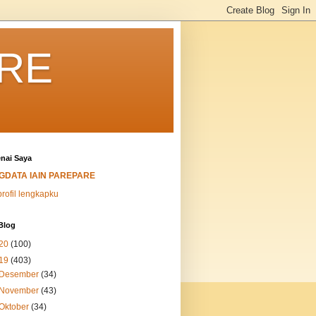
ARE
nai Saya
IGDATA IAIN PAREPARE
profil lengkapku
Blog
20
(100)
19
(403)
Desember
(34)
November
(43)
Oktober
(34)