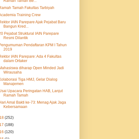
Ramah Tamah Be...
Ramah Tamah Fakultas Tarbiyah
Academia Training Crew
Rektor IAIN Parepare Ajak Pejabat Baru
Bangun Kred...
20 Pejabat Struktural IAIN Parepare
Resmi Dilantik
Pengumuman Pendaftaran KPM I Tahun
2019
Rektor IAIN Parepare: Ada 4 Fakultas
dalam Ortaker
Mahasiswa diharap Open Minded Jadi
Wirausaha
Kolaborasi Tiga HMJ, Gelar Dialog
Manajemen
Usai Upacara Peringatan HAB, Lanjut
Ramah Tamah
Hari Amal Bakti ke-73: Menag Ajak Jaga
Kebersamaan
18
(252)
17
(188)
16
(120)