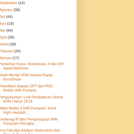
September
(24)
Agustus
(38)
Juli
(44)
Juni
(19)
Mei
(64)
April
(26)
Maret
(36)
Februari
(24)
Januari
(17)
Pamerkan Karya, Mahasiswa JI dan KPI
dapat Apresiasi
Ubah Mental SDM melalui Rapat
Koordinasi
Pelantikan Kepala UPT dan PNS,
Rektor IAIN Parepar...
Pengumuman: Link Pendaftaran Online
KPM I tahun 2019
Wakil Rektor II IAIN Parepare: Kami
Ingin menjadi ...
Kemenag RI Beri Penghargaan IAIN
Parepare Peringka...
Dua Fakultas Adakan Silaturahim dan