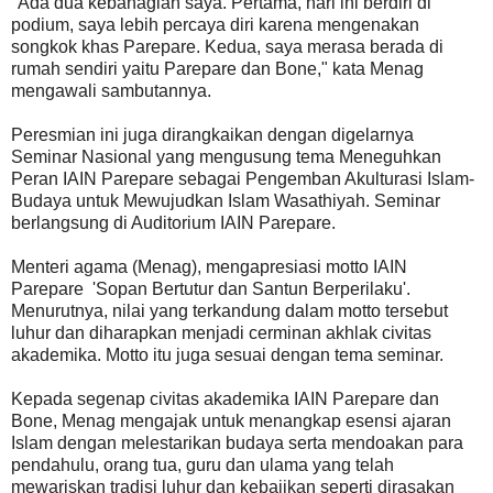
"Ada dua kebahagian saya. Pertama, hari ini berdiri di
podium, saya lebih percaya diri karena mengenakan
songkok khas Parepare. Kedua, saya merasa berada di
rumah sendiri yaitu Parepare dan Bone," kata Menag
mengawali sambutannya.
Peresmian ini juga dirangkaikan dengan digelarnya
Seminar Nasional yang mengusung tema Meneguhkan
Peran IAIN Parepare sebagai Pengemban Akulturasi Islam-
Budaya untuk Mewujudkan Islam Wasathiyah. Seminar
berlangsung di Auditorium IAIN Parepare.
Menteri agama (Menag), mengapresiasi motto IAIN
Parepare 'Sopan Bertutur dan Santun Berperilaku'.
Menurutnya, nilai yang terkandung dalam motto tersebut
luhur dan diharapkan menjadi cerminan akhlak civitas
akademika. Motto itu juga sesuai dengan tema seminar.
Kepada segenap civitas akademika IAIN Parepare dan
Bone, Menag mengajak untuk menangkap esensi ajaran
Islam dengan melestarikan budaya serta mendoakan para
pendahulu, orang tua, guru dan ulama yang telah
mewariskan tradisi luhur dan kebajikan seperti dirasakan