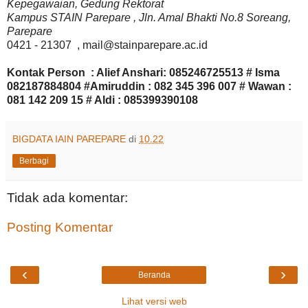
Kepegawaian, Gedung Rektorat
Kampus STAIN Parepare , Jln. Amal Bhakti No.8 Soreang,
Parepare
0421 - 21307 , mail@stainparepare.ac.id
Kontak Person : Alief Anshari: 085246725513 # Isma
082187884804 #Amiruddin : 082 345 396 007 # Wawan :
081 142 209 15 # Aldi : 085399390108
BIGDATA IAIN PAREPARE
di
10.22
Berbagi
Tidak ada komentar:
Posting Komentar
‹
›
Beranda
Lihat versi web