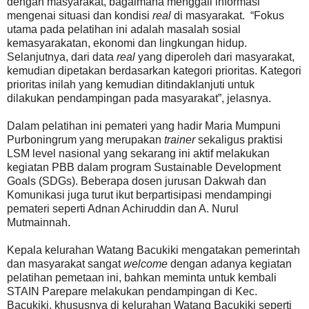
dengan masyarakat, bagaimana menggali informasi
mengenai situasi dan kondisi
real
di masyarakat. “Fokus
utama pada pelatihan ini adalah masalah sosial
kemasyarakatan, ekonomi dan lingkungan hidup.
Selanjutnya, dari data
real
yang diperoleh dari masyarakat,
kemudian dipetakan berdasarkan kategori prioritas. Kategori
prioritas inilah yang kemudian ditindaklanjuti untuk
dilakukan pendampingan pada masyarakat”, jelasnya.
Dalam pelatihan ini pemateri yang hadir Maria Mumpuni
Purboningrum yang merupakan
trainer
sekaligus praktisi
LSM level nasional yang sekarang ini aktif melakukan
kegiatan PBB dalam program Sustainable Development
Goals (SDGs). Beberapa dosen jurusan Dakwah dan
Komunikasi juga turut ikut berpartisipasi mendampingi
pemateri seperti Adnan Achiruddin dan A. Nurul
Mutmainnah.
Kepala kelurahan Watang Bacukiki mengatakan pemerintah
dan masyarakat sangat
welcome
dengan adanya kegiatan
pelatihan pemetaan ini, bahkan meminta untuk kembali
STAIN Parepare melakukan pendampingan di Kec.
Bacukiki, khususnya di kelurahan Watang Bacukiki seperti