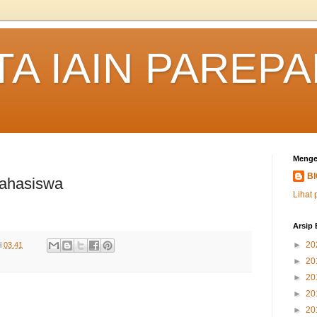
TA IAIN PAREP
Menge
B
ahasiswa
Lihat 
Arsip 
►
20
i
03.41
►
20
►
20
►
20
►
20