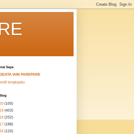
ARE
nai Saya
IGDATA IAIN PAREPARE
profil lengkapku
Blog
20
(100)
19
(403)
18
(252)
17
(188)
16
(120)