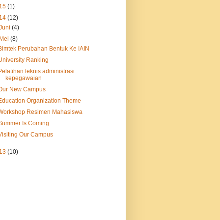
15
(1)
14
(12)
Juni
(4)
Mei
(8)
Bimtek Perubahan Bentuk Ke IAIN
University Ranking
Pelatihan teknis administrasi
kepegawaian
Our New Campus
Education Organization Theme
Workshop Resimen Mahasiswa
Summer Is Coming
Visiting Our Campus
13
(10)