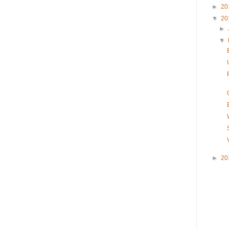
►
20
▼
20
►
▼
►
20