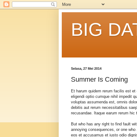
BIG DA
Selasa, 27 Mei 2014
Summer Is Coming
Et harum quidem rerum facilis est et 
eligendi optio cumque nihil impedit
voluptas assumenda est, omnis dolor
debitis aut rerum necessitatibus saep
recusandae. Itaque earum rerum hic t
But who has any right to find fault w
annoying consequences, or one who a
eos et accusamus et iusto odio digni