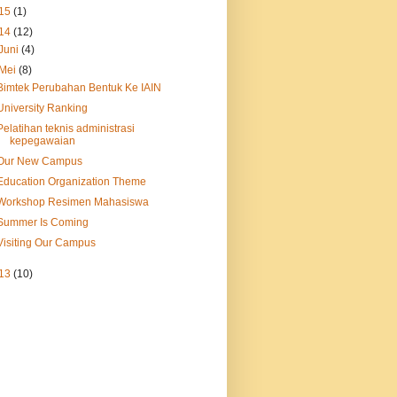
15
(1)
14
(12)
Juni
(4)
Mei
(8)
Bimtek Perubahan Bentuk Ke IAIN
University Ranking
Pelatihan teknis administrasi
kepegawaian
Our New Campus
Education Organization Theme
Workshop Resimen Mahasiswa
Summer Is Coming
Visiting Our Campus
13
(10)