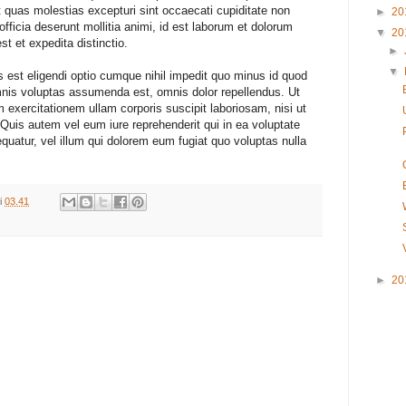
et quas molestias excepturi sint occaecati cupiditate non
►
20
 officia deserunt mollitia animi, id est laborum et dolorum
▼
20
t et expedita distinctio.
►
▼
 est eligendi optio cumque nihil impedit quo minus id quod
is voluptas assumenda est, omnis dolor repellendus. Ut
exercitationem ullam corporis suscipit laboriosam, nisi ut
uis autem vel eum iure reprehenderit qui in ea voluptate
quatur, vel illum qui dolorem eum fugiat quo voluptas nulla
i
03.41
►
20