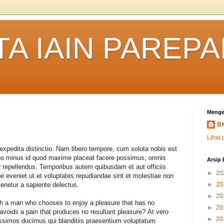
TA IAIN PAREP
Menge
B
Lihat 
expedita distinctio. Nam libero tempore, cum soluta nobis est
 quo minus id quod maxime placeat facere possimus, omnis
Arsip 
 repellendus. Temporibus autem quibusdam et aut officiis
►
20
e eveniet ut et voluptates repudiandae sint et molestiae non
enetur a sapiente delectus.
►
20
►
20
ith a man who chooses to enjoy a pleasure that has no
►
20
voids a pain that produces no resultant pleasure? At vero
►
20
ssimos ducimus qui blanditiis praesentium voluptatum