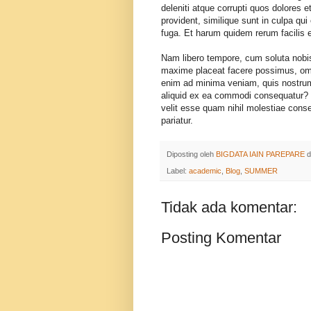
deleniti atque corrupti quos dolores 
provident, similique sunt in culpa qui
fuga. Et harum quidem rerum facilis es
Nam libero tempore, cum soluta nobis
maxime placeat facere possimus, omn
enim ad minima veniam, quis nostrum 
aliquid ex ea commodi consequatur? Q
velit esse quam nihil molestiae conse
pariatur.
Diposting oleh
BIGDATA IAIN PAREPARE
d
Label:
academic
,
Blog
,
SUMMER
Tidak ada komentar:
Posting Komentar