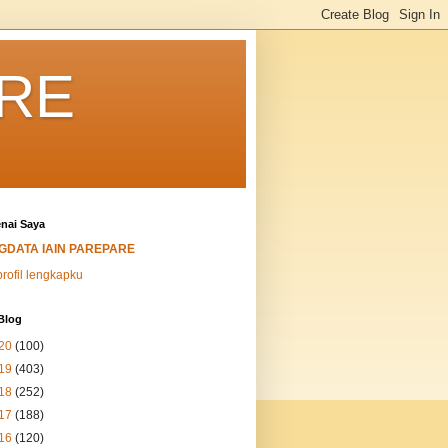
ARE
nai Saya
IGDATA IAIN PAREPARE
profil lengkapku
Blog
20
(100)
19
(403)
18
(252)
17
(188)
16
(120)