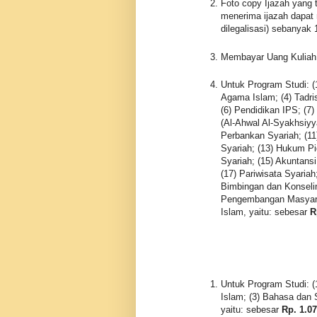
Foto copy Ijazah yang t
menerima ijazah dapat
dilegalisasi) sebanyak 
Membayar Uang Kuliah
Untuk Program Studi: (1
Agama Islam; (4) Tadri
(6) Pendidikan IPS; (7
(Al-Ahwal Al-Syakhsiyy
Perbankan Syariah; (1
Syariah; (13) Hukum P
Syariah; (15) Akuntans
(17) Pariwisata Syariah
Bimbingan dan Konseli
Pengembangan Masyaraka
Islam, yaitu: sebesar
R
Untuk Program Studi: (
Islam; (3) Bahasa dan 
yaitu: sebesar
Rp. 1.07