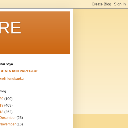
ARE
nai Saya
IGDATA IAIN PAREPARE
profil lengkapku
Blog
20
(100)
19
(403)
18
(252)
Desember
(23)
November
(16)