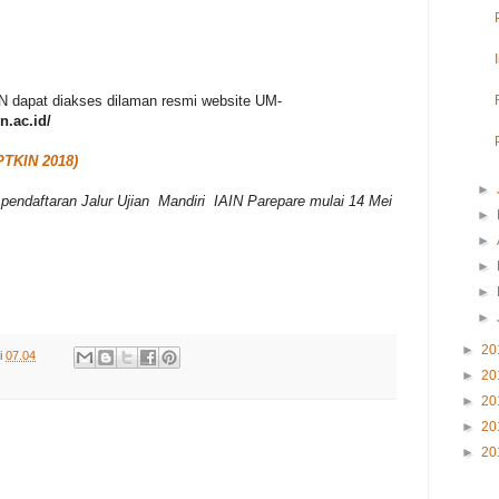
 dapat diakses dilaman resmi website UM-
.ac.id/
-PTKIN 2018)
►
 pendaftaran Jalur Ujian Mandiri IAIN Parepare mulai 14 Mei
►
►
►
►
►
►
20
i
07.04
►
20
►
20
►
20
►
20