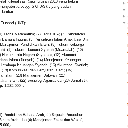
elah dilegalisasi (bagi lulusan 2018 yang belum
►
 menyetor
fotocopy
SKHU/SKL yang sudah
►
1 lembar.
►
▼
 Tunggal (UKT):
) Tadris Matematika; (2) Tadris IPA; (3) Pendidikan
s Bahasa Inggris; (5) Pendidikan Islam Anak Usia Dini;
) Manajemen Pendidikan Islam; (8) Hukum Keluarga
ah); (9) Hukum Ekonomi Syariah (Muamalah); (10)
1) Hukum Tata Negara (Siyasah); (12) Ekonomi
idana Islam (Jinayah); (14) Manajemen Keuangan
i Lembaga Keuangan Syariah; (16) Akuntansi Syariah;
; (18) Komunikasi dan Penyiaran Islam; (19)
ng Islam; (20) Manajemen Dakwah; (21)
t Islam; (22) Sosiologi Agama; dan(23) Jurnalistik
p. 1.325.000,-.
1) Pendidikan Bahasa Arab; (2) Sejarah Peradaban
Sastra Arab; dan (4) Manajemen Zakat dan Wakaf,
5.000,-
.