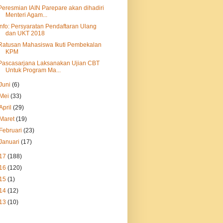
Peresmian IAIN Parepare akan dihadiri
Menteri Agam...
Info: Persyaratan Pendaftaran Ulang
dan UKT 2018
Ratusan Mahasiswa Ikuti Pembekalan
KPM
Pascasarjana Laksanakan Ujian CBT
Untuk Program Ma...
Juni
(6)
Mei
(33)
April
(29)
Maret
(19)
Februari
(23)
Januari
(17)
17
(188)
16
(120)
15
(1)
14
(12)
13
(10)