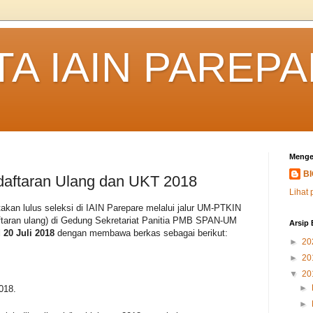
TA IAIN PAREP
Menge
B
ndaftaran Ulang dan UKT 2018
Lihat 
akan lulus seleksi di IAIN Parepare melalui jalur UM-PTKIN
ftaran ulang) di Gedung Sekretariat Panitia PMB SPAN-UM
Arsip 
d 20 Juli 2018
dengan membawa berkas sebagai berikut:
►
20
►
20
▼
20
►
018.
►