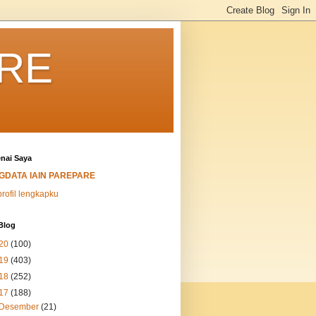
ARE
nai Saya
IGDATA IAIN PAREPARE
profil lengkapku
Blog
20
(100)
19
(403)
18
(252)
17
(188)
Desember
(21)