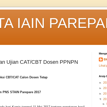
TA IAIN PAREP
Menge
B
an Ujian CAT/CBT Dosen PPNPN
Lihat 
Arsip 
eksi CBT/CAT Calon Dosen Tetap
►
20
►
20
n PNS STAIN Parepare 2017
►
20
▼
20
►
ada hari Kamis tanggal 11 Mei 2017 tentang penetapan hasil