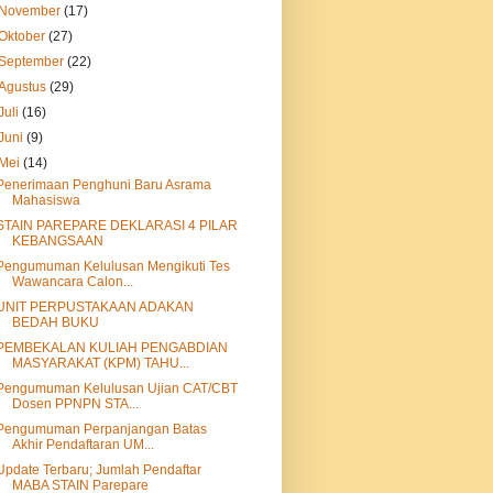
November
(17)
Oktober
(27)
September
(22)
Agustus
(29)
Juli
(16)
Juni
(9)
Mei
(14)
Penerimaan Penghuni Baru Asrama
Mahasiswa
STAIN PAREPARE DEKLARASI 4 PILAR
KEBANGSAAN
Pengumuman Kelulusan Mengikuti Tes
Wawancara Calon...
UNIT PERPUSTAKAAN ADAKAN
BEDAH BUKU
PEMBEKALAN KULIAH PENGABDIAN
MASYARAKAT (KPM) TAHU...
Pengumuman Kelulusan Ujian CAT/CBT
Dosen PPNPN STA...
Pengumuman Perpanjangan Batas
Akhir Pendaftaran UM...
Update Terbaru; Jumlah Pendaftar
MABA STAIN Parepare