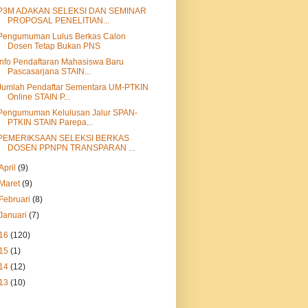
P3M ADAKAN SELEKSI DAN SEMINAR
PROPOSAL PENELITIAN...
Pengumuman Lulus Berkas Calon
Dosen Tetap Bukan PNS
Info Pendaftaran Mahasiswa Baru
Pascasarjana STAIN...
Jumlah Pendaftar Sementara UM-PTKIN
Online STAIN P...
Pengumuman Kelulusan Jalur SPAN-
PTKIN STAIN Parepa...
PEMERIKSAAN SELEKSI BERKAS
DOSEN PPNPN TRANSPARAN ...
April
(9)
Maret
(9)
Februari
(8)
Januari
(7)
16
(120)
15
(1)
14
(12)
13
(10)