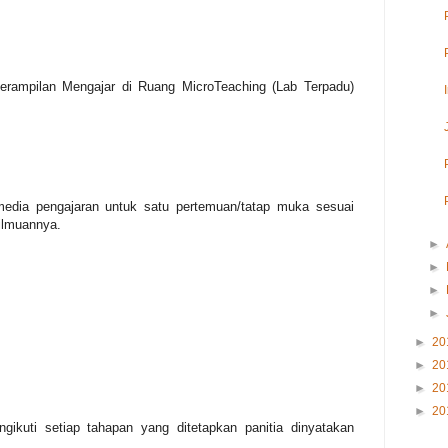
erampilan Mengajar di Ruang MicroTeaching (Lab Terpadu)
edia pengajaran untuk satu pertemuan/tatap muka sesuai
ilmuannya.
►
►
►
►
►
20
►
20
►
20
►
20
ikuti setiap tahapan yang ditetapkan panitia dinyatakan