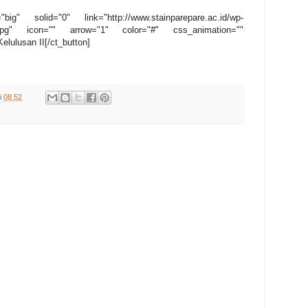
big" solid="0" link="http://www.stainparepare.ac.id/wp-
new.jpg" icon="" arrow="1" color="#" css_animation=""
elulusan II[/ct_button]
i
08.52