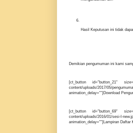
Hasil Keputusan ini tidak dap
Demikian pengumuman ini kami sampa
[ct_button id="button_21" size="
content/uploads/2017/05/pengumum
animation_delay=""]Download Pengu
[ct_button id="button_69" size="
content/uploads/2016/01/sesi-I-
animation_delay=""]Lampiran Daftar K