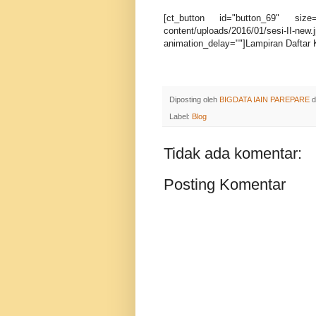
[ct_button id="button_69" size="
content/uploads/2016/01/sesi-II-
animation_delay=""]Lampiran Daftar K
Diposting oleh
BIGDATA IAIN PAREPARE
d
Label:
Blog
Tidak ada komentar:
Posting Komentar