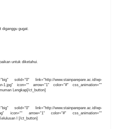
at diganggu gugat.
ikan untuk diketahui.
big" solid="0" link="http://www.stainparepare.ac.id/wp-
an-1.jpg" icon="" arrow="1" color="#" css_animation=""
muman Lengkap[/ct_button]
big" solid="0" link="http://www.stainparepare.ac.id/wp-
new.jpg" icon="" arrow="1" color="#" css_animation=""
elulusan I [/ct_button]