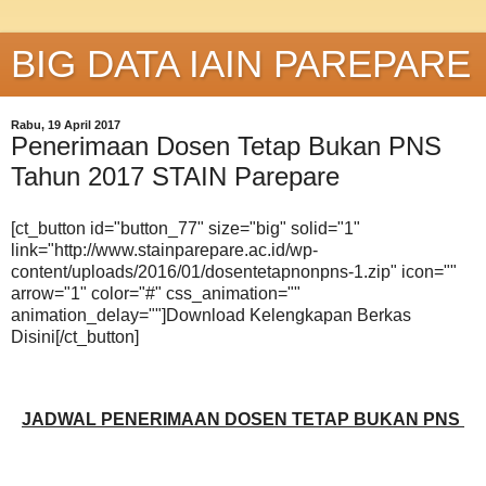
BIG DATA IAIN PAREPARE
Rabu, 19 April 2017
Penerimaan Dosen Tetap Bukan PNS
Tahun 2017 STAIN Parepare
[ct_button id="button_77" size="big" solid="1"
link="http://www.stainparepare.ac.id/wp-
content/uploads/2016/01/dosentetapnonpns-1.zip" icon=""
arrow="1" color="#" css_animation=""
animation_delay=""]Download Kelengkapan Berkas
Disini[/ct_button]
JADWAL PENERIMAAN DOSEN TETAP BUKAN PNS