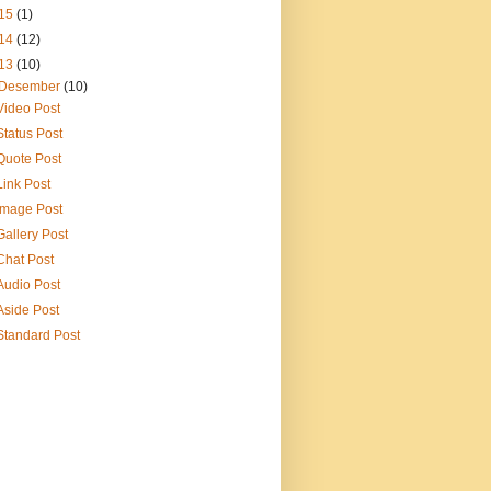
15
(1)
14
(12)
13
(10)
Desember
(10)
Video Post
Status Post
Quote Post
Link Post
Image Post
Gallery Post
Chat Post
Audio Post
Aside Post
Standard Post