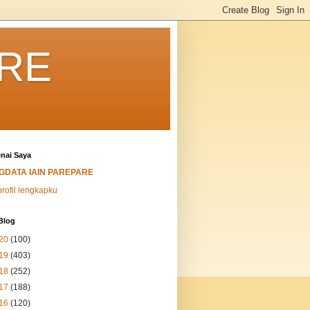
ARE
nai Saya
IGDATA IAIN PAREPARE
profil lengkapku
Blog
20
(100)
19
(403)
18
(252)
17
(188)
16
(120)