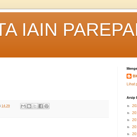
TA IAIN PAREP
Menge
B
Lihat 
Arsip 
►
20
i
14.29
►
20
►
20
►
20
►
20